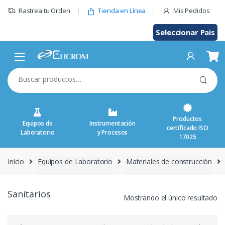
Saltar
Rastrea tu Orden
Tienda en Línea
Mis Pedidos
al
contenido
Seleccionar Pais
Buscar
por:
Productos
Equipos de
Instrumentación
certificado ISO
Laboratorio
y Procesos
17025
Inicio
Equipos de Laboratorio
Materiales de construcción
Sanitarios
Mostrando el único resultado