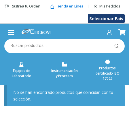
Saltar
Rastrea tu Orden
Tienda en Línea
Mis Pedidos
al
contenido
Seleccionar Pais
Buscar
por:
Productos
Equipos de
Instrumentación
certificado ISO
Laboratorio
y Procesos
17025
No se han encontrado productos que coincidan con tu
selección.