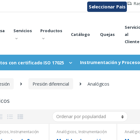
Ras
Seleccionar Pais
Servici
sa
Servicios
Productos
Catálogo
Quejas
al
Cliente
Instrumentación y Proceso
tos con certificado ISO 17025
esión
Presión diferencial
Analógicos
icos
gicos
,
Instrumentación
Analógicos
,
Instrumentación
Analógi
cesos
,
Presión
,
Presión
y Procesos
,
Presión
,
Presión
y Proce
ncial
diferencial
diferenci