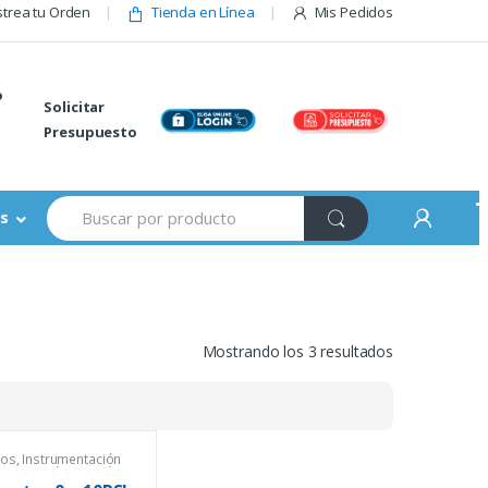
trea tu Orden
Tienda en Línea
Mis Pedidos
o
Solicitar
Presupuesto
Buscar:
s
Mostrando los 3 resultados
cos
,
Instrumentación
sos
,
Presión
,
Presión
al