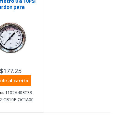
etro 0 a 10PSI
urdon para
 caratula
m
$
177.25
dir al carrito
o:
1102A403C33-
2-CB10E-OC1A00