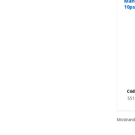
Man
10ps
de 
Cód
SS1
Mostrando