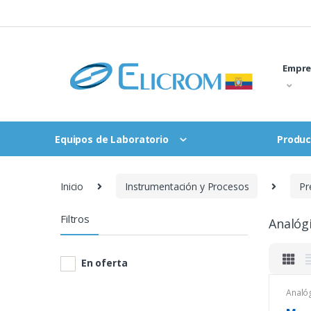
Saltar
al
contenido
Empre
Equipos de Laboratorio
Produc
Inicio
Instrumentación y Procesos
Pr
Filtros
Analóg
En oferta
Analó
y Pro
difere