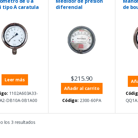
ómetro de 0 a
Medidor de presión
Manom
i tipo A caratula
diferencial
de bo
100 mm
Magnehelic de -30 a
panel
30 Pa
63m
$
215.90
Leer más
Aña
Añadir al carrito
igo:
1102A603A33-
Códig
A2-DB10A-0B1A00
Código:
2300-60PA
QQ1A
 los 3 resultados