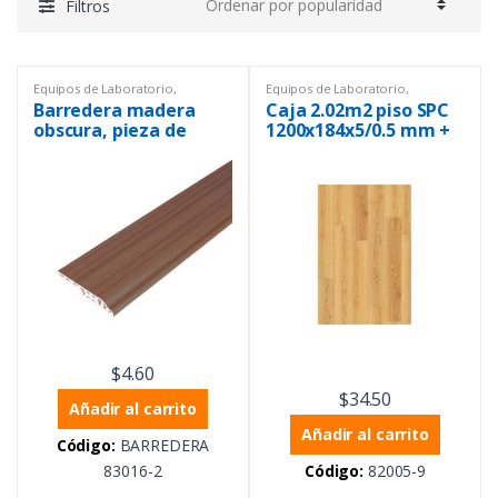
Filtros
Equipos de Laboratorio
,
Equipos de Laboratorio
,
Materiales de construcción
,
Piso
Materiales de construcción
,
Piso
Barredera madera
Caja 2.02m2 piso SPC
flotante
flotante
obscura, pieza de
1200x184x5/0.5 mm +
2400x60x12 mm
1 mm IXPE madera
claro
$
4.60
$
34.50
Añadir al carrito
Añadir al carrito
Código:
BARREDERA
83016-2
Código:
82005-9