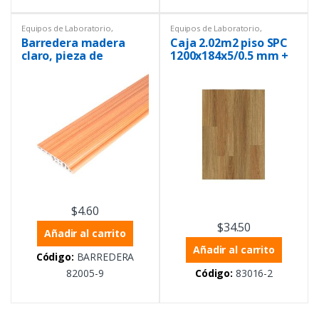
Equipos de Laboratorio
,
Equipos de Laboratorio
,
Materiales de construcción
,
Piso
Materiales de construcción
,
Piso
Barredera madera
Caja 2.02m2 piso SPC
flotante
flotante
claro, pieza de
1200x184x5/0.5 mm +
2400x60x12 mm
1 mm IXPE madera
oscura
$
4.60
$
34.50
Añadir al carrito
Añadir al carrito
Código:
BARREDERA
82005-9
Código:
83016-2