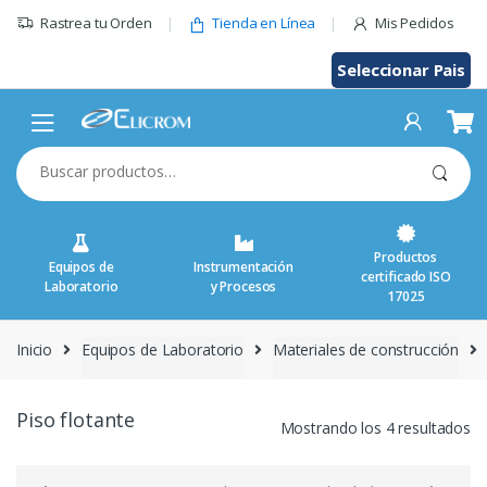
Saltar
Rastrea tu Orden
Tienda en Línea
Mis Pedidos
al
contenido
Seleccionar Pais
Buscar
por:
Productos
Equipos de
Instrumentación
certificado ISO
Laboratorio
y Procesos
17025
Inicio
Equipos de Laboratorio
Materiales de construcción
Piso flotante
Mostrando los 4 resultados