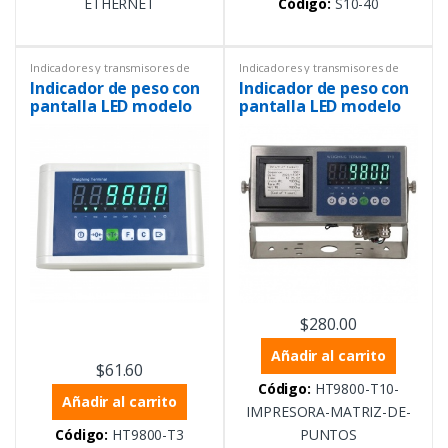
ETHERNET
Código:
S10-40
Indicadores y transmisores de
Indicadores y transmisores de
peso
,
Instrumentación y
peso
,
Instrumentación y
Indicador de peso con
Indicador de peso con
Procesos
,
Peso
Procesos
,
Peso
pantalla LED modelo
pantalla LED modelo
T3 con RS232
T0 con impresora de
matriz de puntos
incorporada.
$
280.00
Añadir al carrito
$
61.60
Código:
HT9800-T10-
Añadir al carrito
IMPRESORA-MATRIZ-DE-
Código:
HT9800-T3
PUNTOS