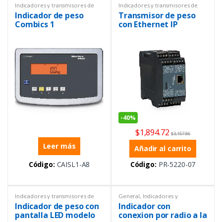
Indicadores y transmisores de
Indicadores y transmisores de
peso
,
Instrumentación y
peso
,
Instrumentación y
Indicador de peso
Transmisor de peso
Procesos
,
Peso
Procesos
,
Peso
Combics 1
con Ethernet IP
-
40%
$
1,894.72
$
3,157.86
Leer más
Añadir al carrito
Código:
CAISL1-A8
Código:
PR-5220-07
Indicadores y transmisores de
General
,
Indicadores y
peso
,
Instrumentación y
transmisores de peso
,
Indicador de peso con
Indicador con
Procesos
,
Peso
Instrumentación y Procesos
,
Ofertas
,
Peso
pantalla LED modelo
conexion por radio a la