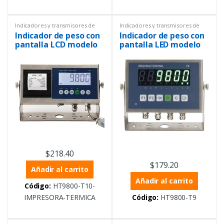
Indicadores y transmisores de
Indicadores y transmisores de
peso
,
Instrumentación y
peso
,
Instrumentación y
Indicador de peso con
Indicador de peso con
Procesos
,
Peso
Procesos
,
Peso
pantalla LCD modelo
pantalla LED modelo
T0 con impresora
T9 con RS232 y RS485
termica incorporada.
$
218.40
$
179.20
Añadir al carrito
Añadir al carrito
Código:
HT9800-T10-
IMPRESORA-TERMICA
Código:
HT9800-T9