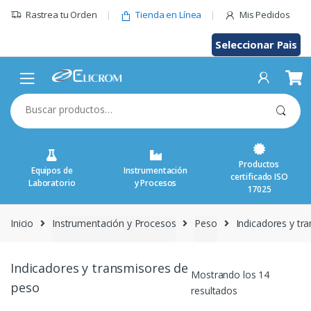
Saltar
Rastrea tu Orden
Tienda en Línea
Mis Pedidos
al
contenido
Seleccionar Pais
Buscar
por:
Productos
Equipos de
Instrumentación
certificado ISO
Laboratorio
y Procesos
17025
Inicio
Instrumentación y Procesos
Peso
Indicadores y tr
Indicadores y transmisores de
Mostrando los 14
peso
resultados