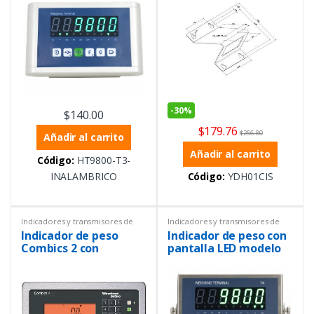
-
30%
$
140.00
$
179.76
$
256.80
Añadir al carrito
Añadir al carrito
Código:
HT9800-T3-
INALAMBRICO
Código:
YDH01CIS
Indicadores y transmisores de
Indicadores y transmisores de
peso
,
Instrumentación y
peso
,
Instrumentación y
Indicador de peso
Indicador de peso con
Procesos
,
Peso
Procesos
,
Peso
Combics 2 con
pantalla LED modelo
entrada para dos
T6 con RS232 y RS485
plataformas