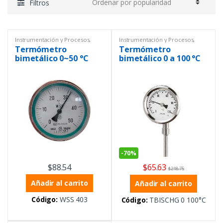
Filtros
Instrumentación y Procesos
,
Instrumentación y Procesos
,
Temperatura
,
Termómetros
Temperatura
,
Termómetros
Termómetro
Termómetro
analógicos
analógicos
bimetálico 0~50 °C
bimetálico 0 a 100 °C
-
70%
$
88.54
$
65.63
$
218.75
Añadir al carrito
Añadir al carrito
Código:
WSS 403
Código:
TBISCHG 0 100°C