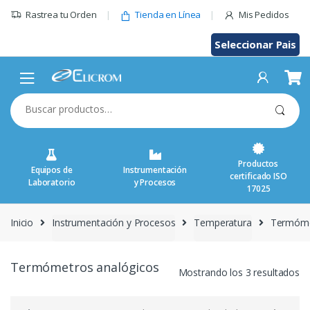
Saltar
Rastrea tu Orden
Tienda en Línea
Mis Pedidos
al
contenido
Seleccionar Pais
Buscar
por:
Productos
Equipos de
Instrumentación
certificado ISO
Laboratorio
y Procesos
17025
Inicio
Instrumentación y Procesos
Temperatura
Termóme
Termómetros analógicos
Mostrando los 3 resultados