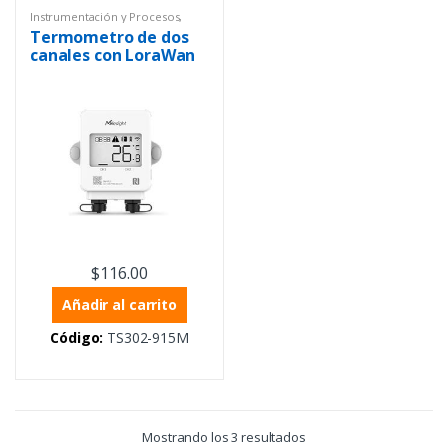
Instrumentación y Procesos
,
Milesight
,
Temperatura
,
Termometro de dos
Termómetros analógicos
canales con LoraWan
$
116.00
Añadir al carrito
Código:
TS302-915M
Mostrando los 3 resultados