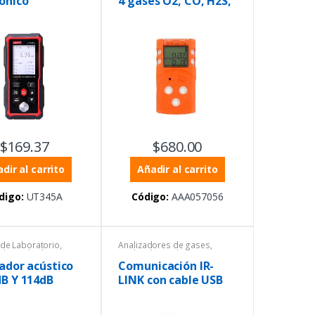
ónico
4 gases O2, CO, H2S,
protección personal
,
CH4
Instrumentación y Procesos
,
Sensores
,
Temperatura
$
169.37
$
680.00
dir al carrito
Añadir al carrito
digo:
UT345A
Código:
AAA057056
de Laboratorio
,
Analizadores de gases
,
 de medición
Analizadores de gases
,
al
,
Sonómetros
Analizadores de gases
,
ador acústico
Comunicación IR-
Equipos de Laboratorio
,
dB Y 114dB
LINK con cable USB
Equipos de medición
ambiental
,
Equipos de
protección personal
,
Instrumentación y Procesos
,
Portátiles