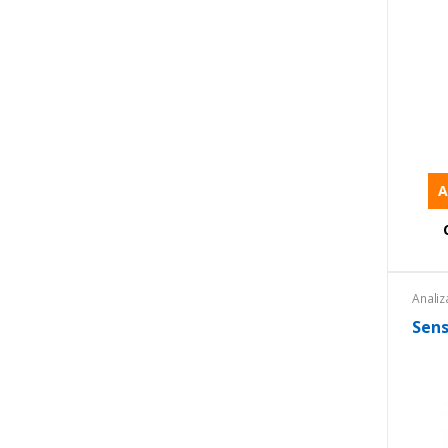
A
Anali
Equip
Equip
Sens
ambie