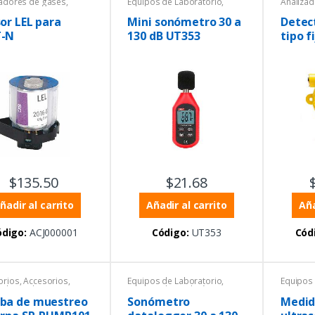
zadores de gases
,
Equipos de Laboratorio
,
Analiza
zadores de gases
,
Equipos de medición
Analiza
adores de líquidos
,
ambiental
,
Equipos Uni-trend
,
Equipos 
or LEL para
Mini sonómetro 30 a
Detec
ctividad
,
Equipos de
Instrumentación y Procesos
,
Equipos
-N
130 dB UT353
tipo f
atorio
,
Equipos de
Sonómetros
,
Sonómetros
ambient
ión ambiental
,
Equipos
Instrume
0~100
tección personal
,
umentación y Procesos
,
res
$
135.50
$
21.68
ñadir al carrito
Añadir al carrito
Aña
ódigo:
ACJ000001
Código:
UT353
Cód
orios
,
Accesorios
,
Equipos de Laboratorio
,
Equipos 
zadores de gases
,
Equipos de medición
Equipos
zadores de gases
,
ambiental
,
Productos con
ambient
ba de muestreo
Sonómetro
Medid
os de Laboratorio
,
certificado ISO 17025
,
Instrume
os de medición
Sonómetros
,
Sonómetros
Sonóme