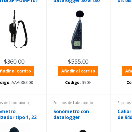
erna SP-PUMP101
datalogger 30 a 130
ultras
ntal
,
Equipos de
db
cción personal
,
umentación y Procesos
,
ratura
$
360.00
$
555.00
ñadir al carrito
Añadir al carrito
Aña
digo:
AAA006000
Código:
390E
Có
os de Laboratorio
,
Equipos de Laboratorio
,
Equipos 
os de medición
Equipos de medición
Equipos
ntal
,
Productos con
ambiental
,
Sonómetros
ambient
ómetro
Sonómetro con
Calibr
icado ISO 17025
,
izador tipo 1, 22
datalogger
de 94
etros
,
Sonómetros
a 136 dBA