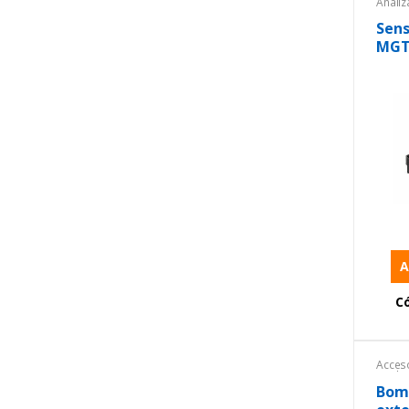
Anali
Anali
Analiz
Sens
Condu
MGT
Labor
medic
de pro
Instr
Senso
A
C
Acces
Anali
Anali
Bom
Equip
Equip