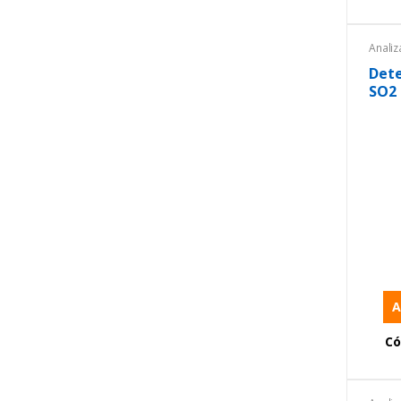
Anali
Anali
Anali
Dete
Equip
SO2
Equip
ambie
prote
Instr
Portát
A
Có