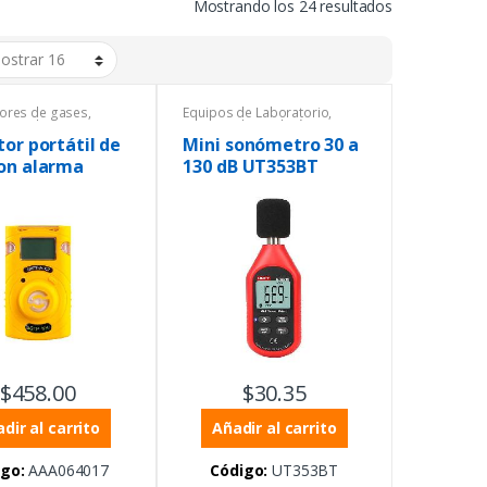
Mostrando los 24 resultados
dores de gases
,
Equipos de Laboratorio
,
dores de gases
,
Equipos de medición
dores de gases
,
ambiental
,
Equipos Uni-trend
,
or portátil de
Mini sonómetro 30 a
de Laboratorio
,
Instrumentación y Procesos
,
on alarma
130 dB UT353BT
 de medición
Sonómetros
,
Sonómetros
al
,
Equipos de
ón personal
,
ntación y Procesos
,
s
$
458.00
$
30.35
dir al carrito
Añadir al carrito
go:
AAA064017
Código:
UT353BT