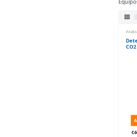
Equipo
Anali
Anali
Anali
Dete
Equip
CO2
Equip
ambie
prote
Instr
Portát
A
Có