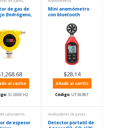
dores de gases
,
Anemómetros
,
dores de gases
,
Anemómetros
,
Equipos de
de Laboratorio
,
Laboratorio
,
Equipos de
tor de gas de
Mini anemómetro
 de medición
medición ambiental
,
Equipos
ijo (hidrógeno,
con bluetooth
al
,
Estacionarios
,
Uni-trend
,
Instrumentación y
ntación y Procesos
Procesos
 % LEL)
UT363BT
$
1,268.68
$
28.14
dir al carrito
Añadir al carrito
igo:
SI-200E H2
Código:
UT363BT
de Laboratorio
,
Analizadores de gases
,
 de medición
Analizadores de gases
,
al
,
Equipos Uni-trend
,
Equipos de Laboratorio
,
or de espesor
Detector portatil de
ntación y Procesos
,
Equipos de medición
tros
,
Sonómetros
ambiental
,
Equipos de