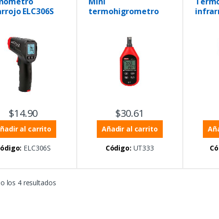
mómetro
Mini
Term
sos
,
Temperatura
,
Proceso
arrojo ELC306S
termohigrometro
infrar
metros
,
Termómetros
Termóm
UT333
profe
$
14.90
$
30.61
ñadir al carrito
Añadir al carrito
Aña
ódigo:
ELC306S
Código:
UT333
Có
 los 4 resultados