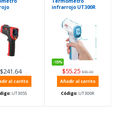
ómetro
Termómetro
s
,
Temperatura
,
Procesos
,
Temperatura
,
rojo
infrarrojo UT300R
etros
,
Termómetros
Termómetros
,
Termómetros
sional UT305S
-
15%
$
55.25
$
241.64
$
65.00
dir al carrito
Añadir al carrito
digo:
UT305S
Código:
UT300R