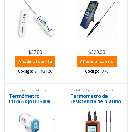
$
37.80
$
320.00
Añadir al carrito
Añadir al carrito
Código:
ST-9212C
Código:
376
Equipos de Laboratorio
,
Equipos
Digitales
,
Digitales de mano
,
Uni-trend
,
Infrarrojos
,
Equipos de Laboratorio
,
Termómetro
Termómetro de
Instrumentación y Procesos
,
Productos con certificado ISO
Temperatura
,
Termómetros
,
17025
,
Temperatura
,
infrarrojo UT300R
resistencia de platino
Termómetros
Termómetros
,
Termómetros