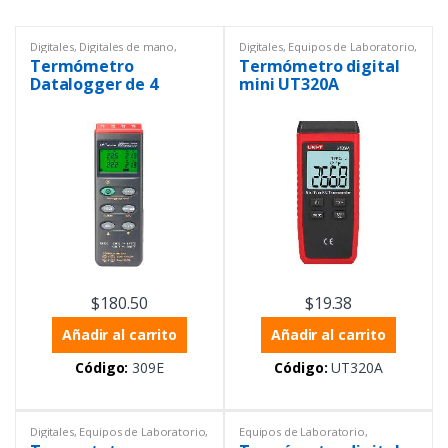
Digitales
,
Digitales de mano
,
Digitales
,
Equipos de Laboratorio
,
Equipos de Laboratorio
,
Temperatura
,
Termómetros
Termómetro
Termómetro digital
Productos con certificado ISO
17025
,
Temperatura
,
Datalogger de 4
mini UT320A
Termómetros
,
Termómetros
canales
$
180.50
$
19.38
Añadir al carrito
Añadir al carrito
Código:
309E
Código:
UT320A
Digitales
,
Equipos de Laboratorio
,
Equipos de Laboratorio
,
Temperatura
,
Termómetros
Temperatura
,
Termómetros
,