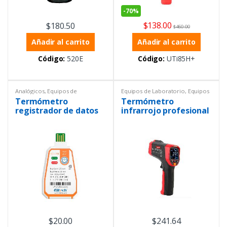
-
70%
$
138.00
$
180.50
$
460.00
Añadir al carrito
Añadir al carrito
Código:
520E
Código:
UTi85H+
Analógicos
,
Equipos de
Equipos de Laboratorio
,
Equipos
Laboratorio
,
Temperatura
,
Uni-trend
,
Infrarrojos
,
Termómetro
Termómetro
Termómetros
Instrumentación y Procesos
,
Temperatura
,
Termómetros
,
registrador de datos
infrarrojo profesional
Termómetros
USB de un solo uso
UT305S
$
20.00
$
241.64