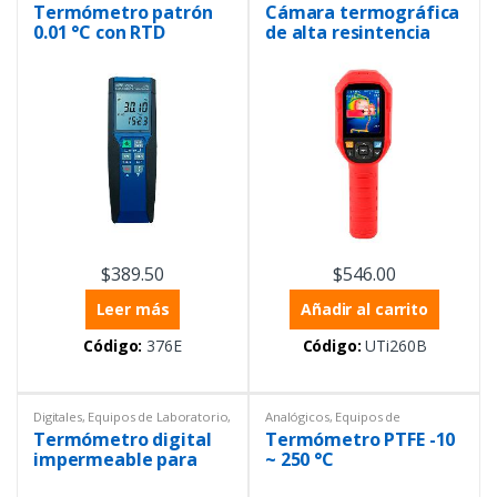
Equipos de Laboratorio
,
de Laboratorio
,
Equipos Uni-
Termómetro patrón
Cámara termográfica
Productos con certificado ISO
trend
,
Infrarrojos
,
17025
,
Temperatura
,
Instrumentación y Procesos
,
0.01 °C con RTD
de alta resintencia
Termómetros
,
Termómetros
Temperatura
,
Termómetros
UTi260B
$
389.50
$
546.00
Leer más
Añadir al carrito
Código:
376E
Código:
UTi260B
Digitales
,
Equipos de Laboratorio
,
Analógicos
,
Equipos de
Temperatura
,
Termómetros
,
Laboratorio
,
General
,
Ofertas
,
Termómetro digital
Termómetro PTFE -10
Tipo pluma
Temperatura
,
Termómetros
impermeable para
~ 250 °C
carne, cocina,