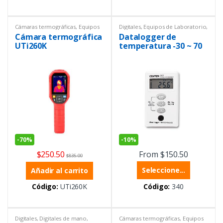
Cámaras termográficas
,
Equipos
Digitales
,
Equipos de Laboratorio
,
de Laboratorio
,
Equipos Uni-
Temperatura
,
Cámara termográfica
Datalogger de
trend
,
Infrarrojos
,
Termohigrómetros
,
Instrumentación y Procesos
,
Termómetros
UTi260K
temperatura -30 ~ 70
Temperatura
,
Termómetros
°C a prueba de agua
-
70%
-
10%
$
250.50
From
$
150.50
$
835.00
Seleccione...
Añadir al carrito
Código:
UTi260K
Código:
340
Digitales
,
Digitales de mano
,
Cámaras termográficas
,
Equipos