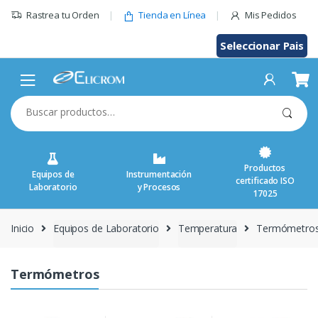
Saltar
Rastrea tu Orden
Tienda en Línea
Mis Pedidos
al
contenido
Seleccionar Pais
Buscar
por:
Productos
Equipos de
Instrumentación
certificado ISO
Laboratorio
y Procesos
17025
Inicio
Equipos de Laboratorio
Temperatura
Termómetro
Termómetros