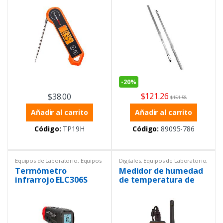
laboratorio
-
20%
$
121.26
$
38.00
$
151.58
Añadir al carrito
Añadir al carrito
Código:
TP19H
Código:
89095-786
Equipos de Laboratorio
,
Equipos
Digitales
,
Equipos de Laboratorio
,
Uni-trend
,
Infrarrojos
,
Temperatura
,
Termómetros
Termómetro
Medidor de humedad
Instrumentación y Procesos
,
Temperatura
,
Termómetros
,
infrarrojo ELC306S
de temperatura de
Termómetros
precisión