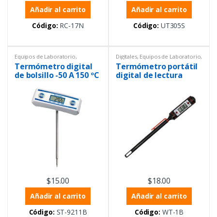
Añadir al carrito
Añadir al carrito
Código:
RC-17N
Código:
UT305S
Equipos de Laboratorio
,
Digitales
,
Equipos de Laboratorio
,
Temperatura
,
Termómetros
,
Temperatura
,
Termómetros
,
Termómetro digital
Termómetro portátil
Tipo pluma
Tipo pluma
de bolsillo -50 A 150 ºC
digital de lectura
instantánea
$
15.00
$
18.00
Añadir al carrito
Añadir al carrito
Código:
ST-9211B
Código:
WT-1B