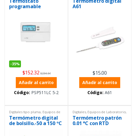
Termostato
Termómetro digital
Tipo pluma
programable
A61
-
35%
$
152.32
$
15.00
$
234.34
Añadir al carrito
Añadir al carrito
Código:
PSP511LC 5-2
Código:
A61
Digitales tipo pluma
,
Equipos de
Digitales
,
Equipos de Laboratorio
,
Laboratorio
,
Productos con
Temperatura
,
Termómetros
Termómetro digital
Termómetro patrón
certificado ISO 17025
,
Temperatura
,
Termómetros
,
de bolsillo.-50 a 150 ºC
0.01 °C con RTD
Termómetros
,
Tipo pluma