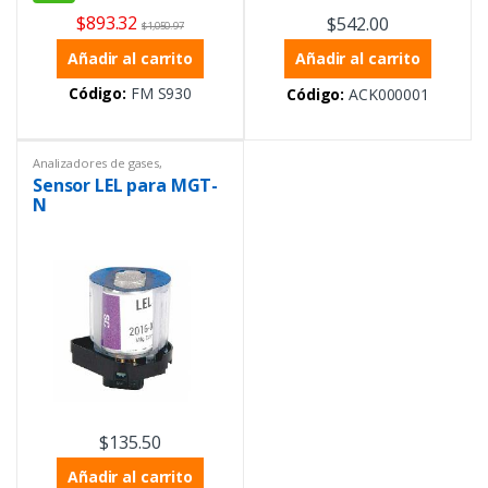
$
893.32
$
542.00
$
1,050.97
Añadir al carrito
Añadir al carrito
Código:
FM S930
Código:
ACK000001
Analizadores de gases
,
Analizadores de gases
,
Sensor LEL para MGT-
Analizadores de líquidos
,
Conductividad
,
Equipos de
N
Laboratorio
,
Equipos de
medición ambiental
,
Equipos de
protección personal
,
Instrumentación y Procesos
,
Sensores
$
135.50
Añadir al carrito