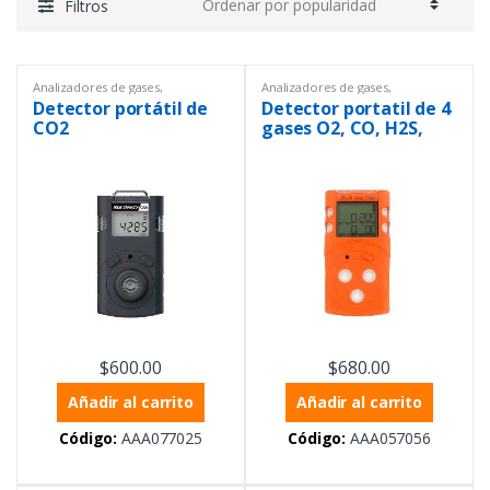
Filtros
Analizadores de gases
,
Analizadores de gases
,
Analizadores de gases
,
Analizadores de gases
,
Equipos
Detector portátil de
Detector portatil de 4
Analizadores de gases
,
Equipos
de Laboratorio
,
Equipos de
de Laboratorio
,
Equipos de
medición ambiental
,
Equipos de
CO2
gases O2, CO, H2S,
medición ambiental
,
Equipos de
protección personal
,
CH4
protección personal
,
Instrumentación y Procesos
,
Instrumentación y Procesos
,
Sensores
,
Temperatura
Portátiles
$
600.00
$
680.00
Añadir al carrito
Añadir al carrito
Código:
AAA077025
Código:
AAA057056