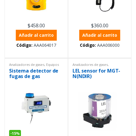
$
458.00
$
360.00
Añadir al carrito
Añadir al carrito
Código:
AAA064017
Código:
AAA006000
Analizadores de gases
,
Equipos
Analizadores de gases
,
de Laboratorio
,
Equipos de
Analizadores de gases
,
Sistema detector de
LEL sensor for MGT-
medición ambiental
Analizadores de líquidos
,
Conductividad
,
Equipos de
fugas de gas
N(NDIR)
Laboratorio
,
Equipos de
medición ambiental
,
Equipos de
protección personal
,
Instrumentación y Procesos
,
Sensores
-
15%