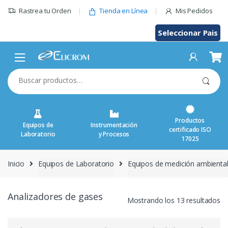
Saltar
Rastrea tu Orden
Tienda en Línea
Mis Pedidos
al
contenido
Seleccionar Pais
Buscar
por:
Productos
Equipos de
Instrumentación
certificado ISO
Laboratorio
y Procesos
17025
Inicio
Equipos de Laboratorio
Equipos de medición ambienta
Analizadores de gases
Mostrando los 13 resultados