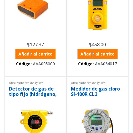
$
127.37
$
458.00
Añadir al carrito
Añadir al carrito
Código:
AAA005000
Código:
AAA064017
Analizadores de gases
,
Analizadores de gases
,
Analizadores de gases
,
Equipos
Estacionarios
,
Instrumentación y
Detector de gas de
Medidor de gas cloro
de Laboratorio
,
Equipos de
Procesos
medición ambiental
,
tipo fijo (hidrógeno,
SI-100R CL2
Estacionarios
,
Instrumentación y
0~100 % LEL)
Procesos