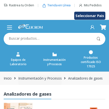
Saltar
Rastrea tu Orden
Tienda en Línea
Mis Pedidos
al
contenido
Seleccionar Pais
Buscar
por:
Productos
Equipos de
Instrumentación
certificado ISO
Laboratorio
y Procesos
17025
Inicio
Instrumentación y Procesos
Analizadores de gases
Analizadores de gases