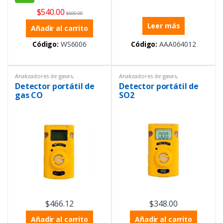
$
540.00
$
600.00
Leer más
Añadir al carrito
Código:
WS6006
Código:
AAA064012
Analizadores de gases
,
Analizadores de gases
,
Analizadores de gases
,
Analizadores de gases
,
Detector portátil de
Detector portátil de
Analizadores de gases
,
Equipos
Analizadores de gases
,
Equipos
de Laboratorio
,
Equipos de
de Laboratorio
,
Equipos de
gas CO
SO2
medición ambiental
,
Equipos de
medición ambiental
,
Equipos de
protección personal
,
protección personal
,
Instrumentación y Procesos
,
Instrumentación y Procesos
,
Portátiles
Portátiles
$
466.12
$
348.00
Añadir al carrito
Añadir al carrito