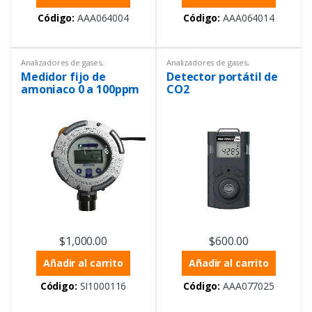
Código:
AAA064004
Código:
AAA064014
Analizadores de gases
,
Analizadores de gases
,
Estacionarios
,
Instrumentación y
Analizadores de gases
,
Medidor fijo de
Detector portátil de
Procesos
Analizadores de gases
,
Equipos
de Laboratorio
,
Equipos de
amoniaco 0 a 100ppm
CO2
medición ambiental
,
Equipos de
con pantalla y salida
protección personal
,
Instrumentación y Procesos
,
análoga
Portátiles
$
1,000.00
$
600.00
Añadir al carrito
Añadir al carrito
Código:
SI1000116
Código:
AAA077025