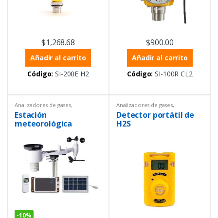
$
1,268.68
$
900.00
Añadir al carrito
Añadir al carrito
Código:
SI-200E H2
Código:
SI-100R CL2
Analizadores de gases
,
Analizadores de gases
,
Estacionarios
,
Instrumentación y
Analizadores de gases
,
Estación
Detector portátil de
Procesos
Analizadores de gases
,
Equipos
de Laboratorio
,
Equipos de
meteorológica
H2S
medición ambiental
,
Equipos de
inalámbrica celular
protección personal
,
Instrumentación y Procesos
,
3G/4G
Portátiles
-
10%