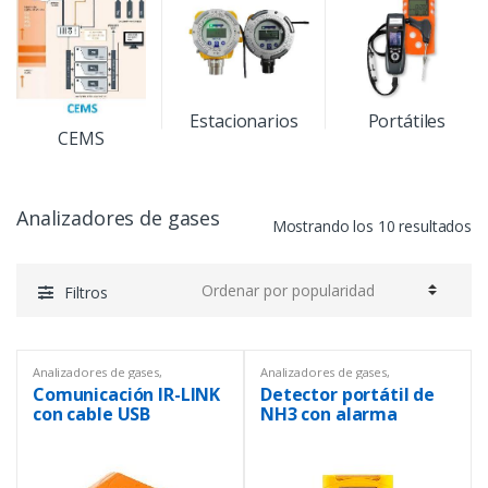
Estacionarios
Portátiles
CEMS
Analizadores de gases
Mostrando los 10 resultados
Filtros
Analizadores de gases
,
Analizadores de gases
,
Analizadores de gases
,
Analizadores de gases
,
Comunicación IR-LINK
Detector portátil de
Analizadores de gases
,
Equipos
Analizadores de gases
,
Equipos
de Laboratorio
,
Equipos de
de Laboratorio
,
Equipos de
con cable USB
NH3 con alarma
medición ambiental
,
Equipos de
medición ambiental
,
Equipos de
protección personal
,
protección personal
,
Instrumentación y Procesos
,
Instrumentación y Procesos
,
Portátiles
Portátiles