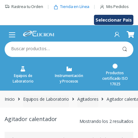
Saltar
Rastrea tu Orden
Tienda en Línea
Mis Pedidos
al
contenido
Seleccionar Pais
Buscar
por:
Productos
Equipos de
Instrumentación
certificado ISO
Laboratorio
y Procesos
17025
Inicio
Equipos de Laboratorio
Agitadores
Agitador calent
Agitador calentador
Mostrando los 2 resultados