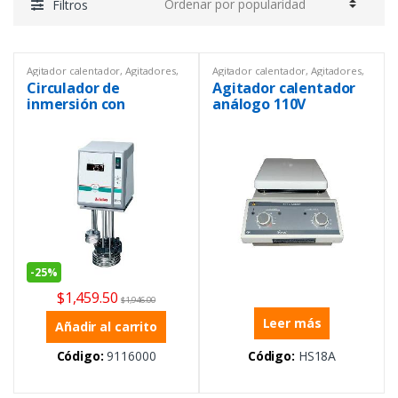
Filtros
Agitador calentador
,
Agitadores
,
Agitador calentador
,
Agitadores
,
Equipos de Laboratorio
,
General
,
Equipos de Laboratorio
Circulador de
Agitador calentador
Ofertas
inmersión con
análogo 110V
calefacción
-
25%
$
1,459.50
$
1,946.00
Leer más
Añadir al carrito
Código:
9116000
Código:
HS18A