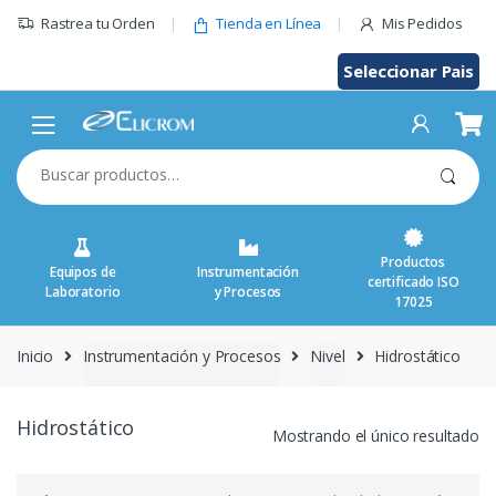
Saltar
Rastrea tu Orden
Tienda en Línea
Mis Pedidos
al
contenido
Seleccionar Pais
Buscar
por:
Productos
Equipos de
Instrumentación
certificado ISO
Laboratorio
y Procesos
17025
Inicio
Instrumentación y Procesos
Nivel
Hidrostático
Hidrostático
Mostrando el único resultado