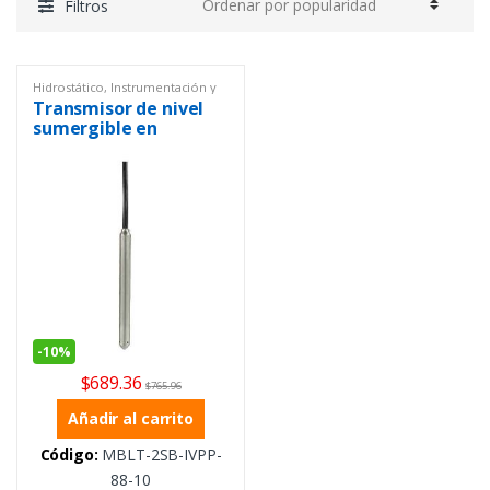
Filtros
Hidrostático
,
Instrumentación y
Procesos
,
Nivel
Transmisor de nivel
sumergible en
miniatura de la serie
MBLT
-
10%
$
689.36
$
765.96
Añadir al carrito
Código:
MBLT-2SB-IVPP-
88-10