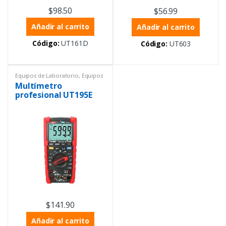
$
98.50
$
56.99
Añadir al carrito
Añadir al carrito
Código:
UT161D
Código:
UT603
Equipos de Laboratorio
,
Equipos
Uni-trend
,
Equipos y materiales
Multímetro
eléctricos
,
Instrumentación y
Procesos
,
Multímetros
,
profesional UT195E
Multímetros
$
141.90
Añadir al carrito