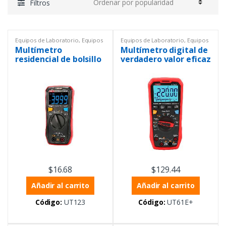
Filtros
Equipos de Laboratorio
,
Equipos
Equipos de Laboratorio
,
Equipos
Uni-trend
,
Equipos y materiales
y materiales eléctricos
,
Multímetro
Multímetro digital de
eléctricos
,
Instrumentación y
Multímetros
Procesos
,
Multímetros
,
residencial de bolsillo
verdadero valor eficaz
Multímetros
UT123
de 1000 V
$
16.68
$
129.44
Añadir al carrito
Añadir al carrito
Código:
UT123
Código:
UT61E+