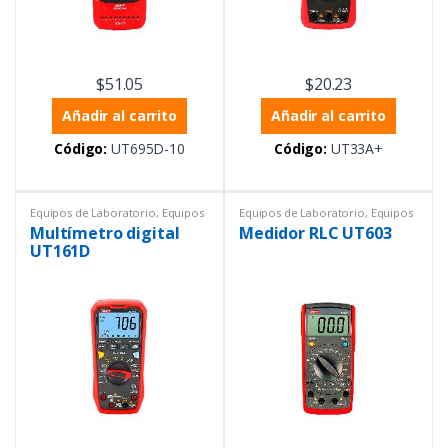
$
51.05
$
20.23
Añadir al carrito
Añadir al carrito
Código:
UT695D-10
Código:
UT33A+
Equipos de Laboratorio
,
Equipos
Equipos de Laboratorio
,
Equipos
Uni-trend
,
Equipos y materiales
Uni-trend
,
Equipos y materiales
Multímetro digital
Medidor RLC UT603
eléctricos
,
Instrumentación y
eléctricos
,
Instrumentación y
Procesos
,
Multímetros
,
Procesos
,
Multímetros
,
UT161D
Multímetros
Multímetros