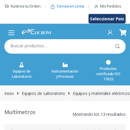
Saltar
Rastrea tu Orden
Tienda en Línea
Mis Pedidos
al
contenido
Seleccionar Pais
Buscar
por:
Productos
Equipos de
Instrumentación
certificado ISO
Laboratorio
y Procesos
17025
Inicio
Equipos de Laboratorio
Equipos y materiales eléctricos
Multímetros
Mostrando los 13 resultados