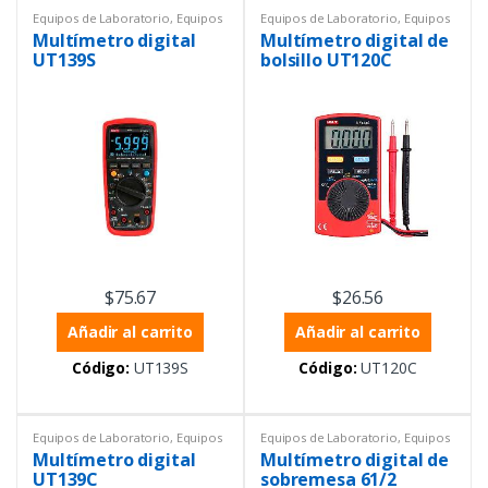
Equipos de Laboratorio
,
Equipos
Equipos de Laboratorio
,
Equipos
Uni-trend
,
Equipos y materiales
Uni-trend
,
Equipos y materiales
Multímetro digital
Multímetro digital de
eléctricos
,
Instrumentación y
eléctricos
,
Instrumentación y
Procesos
,
Multímetros
,
Procesos
,
Multímetros
,
UT139S
bolsillo UT120C
Multímetros
Multímetros
$
75.67
$
26.56
Añadir al carrito
Añadir al carrito
Código:
UT139S
Código:
UT120C
Equipos de Laboratorio
,
Equipos
Equipos de Laboratorio
,
Equipos
Uni-trend
,
Equipos y materiales
y materiales eléctricos
,
Multímetro digital
Multímetro digital de
eléctricos
,
Instrumentación y
Multímetros
Procesos
,
Multímetros
,
UT139C
sobremesa 61/2
Multímetros