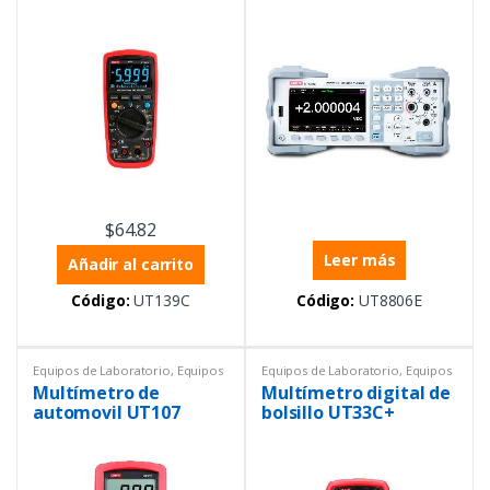
dígitos
$
64.82
Leer más
Añadir al carrito
Código:
UT139C
Código:
UT8806E
Equipos de Laboratorio
,
Equipos
Equipos de Laboratorio
,
Equipos
Uni-trend
,
Equipos y materiales
Uni-trend
,
Equipos y materiales
Multímetro de
Multímetro digital de
eléctricos
,
Instrumentación y
eléctricos
,
Instrumentación y
Procesos
,
Multímetros
,
Procesos
,
Multímetros
,
automovil UT107
bolsillo UT33C+
Multímetros
Multímetros