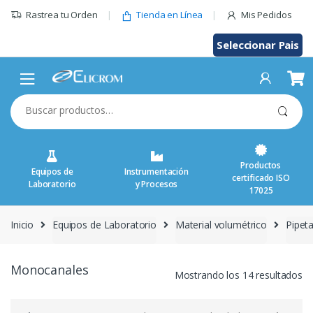
Saltar
Rastrea tu Orden
Tienda en Línea
Mis Pedidos
al
contenido
Seleccionar Pais
Buscar
por:
Productos
Equipos de
Instrumentación
certificado ISO
Laboratorio
y Procesos
17025
Inicio
Equipos de Laboratorio
Material volumétrico
Pipet
Monocanales
Mostrando los 14 resultados