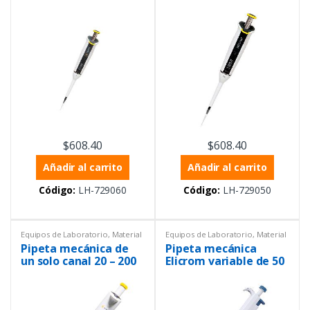
µL
µl
$
608.40
$
608.40
Añadir al carrito
Añadir al carrito
Código:
LH-729060
Código:
LH-729050
Equipos de Laboratorio
,
Material
Equipos de Laboratorio
,
Material
volumétrico
,
Monocanales
,
volumétrico
,
Micropipetas
,
Pipeta mecánica de
Pipeta mecánica
Pipetas mecánicas
,
Volumen
Monocanales
,
Pipetas mecánicas
,
variable
Productos con certificado ISO
un solo canal 20 – 200
Elicrom variable de 50
17025
,
Volumen variable
µl
A 200uL