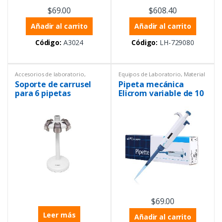
$
69.00
$
608.40
Añadir al carrito
Añadir al carrito
Código:
A3024
Código:
LH-729080
Accesorios de laboratorio
,
Equipos de Laboratorio
,
Material
Equipos de Laboratorio
,
Material
volumétrico
,
Micropipetas
,
Soporte de carrusel
Pipeta mecánica
volumétrico
,
Monocanales
,
Monocanales
,
Pipetas mecánicas
,
Multicanales
,
Pipetas mecánicas
,
Productos con certificado ISO
para 6 pipetas
Elicrom variable de 10
Soportes
,
Volumen variable
17025
,
Volumen variable
A 100uL
$
69.00
Leer más
Añadir al carrito