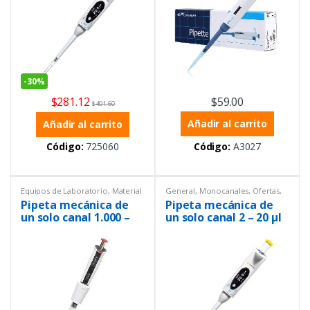
-
30%
$
281.12
$
59.00
$
401.60
Añadir al carrito
Añadir al carrito
Código:
725060
Código:
A3027
Equipos de Laboratorio
,
Material
General
,
Monocanales
,
Ofertas
,
volumétrico
,
Monocanales
,
Volumen variable
Pipeta mecánica de
Pipeta mecánica de
Pipetas mecánicas
,
Volumen
variable
un solo canal 1.000 –
un solo canal 2 – 20 µl
10.000 µL