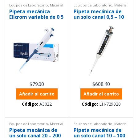
Equipos de Laboratorio
,
Material
Equipos de Laboratorio
,
Material
volumétrico
,
Micropipetas
,
volumétrico
,
Monocanales
,
Pipeta mecánica
Pipeta mecánica de
Monocanales
,
Pipetas mecánicas
,
Pipetas mecánicas
,
Volumen
Productos con certificado ISO
variable
Elicrom variable de 0 5
un solo canal 0,5 – 10
17025
,
Volumen fijo
,
Volumen
A 10uL
µL
variable
$
79.00
$
608.40
Añadir al carrito
Añadir al carrito
Código:
A3022
Código:
LH-729020
Equipos de Laboratorio
,
Material
Equipos de Laboratorio
,
Material
volumétrico
,
Monocanales
,
volumétrico
,
Monocanales
,
Pipeta mecánica de
Pipeta mecánica de
Pipetas mecánicas
,
Volumen
Pipetas mecánicas
,
Volumen
variable
variable
un solo canal 20 – 200
un solo canal 10 – 100