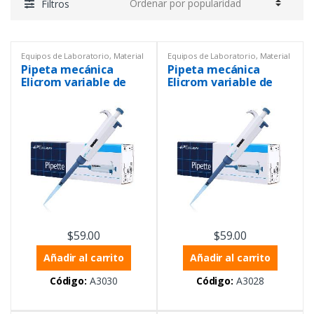
Filtros
Equipos de Laboratorio
,
Material
Equipos de Laboratorio
,
Material
volumétrico
,
Micropipetas
,
volumétrico
,
Micropipetas
,
Pipeta mecánica
Pipeta mecánica
Monocanales
,
Pipetas mecánicas
,
Monocanales
,
Pipetas mecánicas
,
Productos con certificado ISO
Productos con certificado ISO
Elicrom variable de
Elicrom variable de
17025
,
Volumen fijo
,
Volumen
17025
,
Volumen variable
1000 A 5000uL
100 A 1000uL
variable
$
59.00
$
59.00
Añadir al carrito
Añadir al carrito
Código:
A3030
Código:
A3028