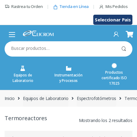
Saltar
Rastrea tu Orden
Tienda en Línea
Mis Pedidos
al
contenido
Seleccionar Pais
Buscar
por:
Productos
Equipos de
Instrumentación
certificado ISO
Laboratorio
y Procesos
17025
Inicio
Equipos de Laboratorio
Espectrofotómetros
Termo
Termoreactores
Mostrando los 2 resultados