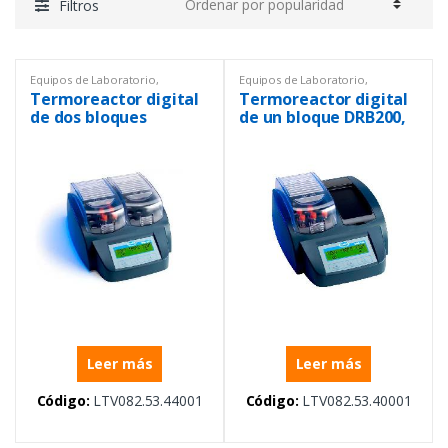
Filtros
Equipos de Laboratorio
,
Equipos de Laboratorio
,
Espectrofotómetros
,
Espectrofotómetros
,
Termoreactor digital
Termoreactor digital
Termoreactores
Termoreactores
de dos bloques
de un bloque DRB200,
DRB200, viales
viales 15×16 mm
30x16mm
Leer más
Leer más
Código:
LTV082.53.44001
Código:
LTV082.53.40001