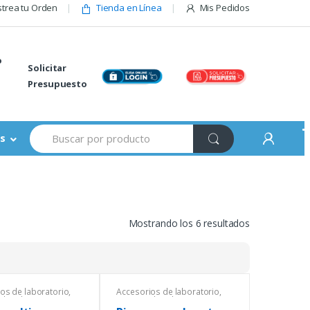
trea tu Orden
Tienda en Línea
Mis Pedidos
o
Solicitar
Presupuesto
Buscar:
s
Mostrando los 6 resultados
os de laboratorio
,
Accesorios de laboratorio
,
de Laboratorio
,
Equipos de Laboratorio
,
,
Ofertas
,
Pinzas y
General
,
Pinzas y tijeras