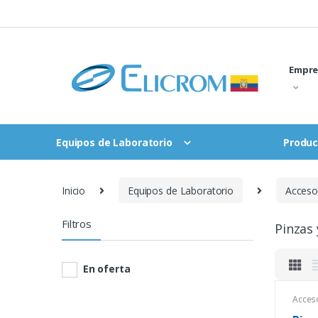
Saltar
al
contenido
Empre
Equipos de Laboratorio
Produc
Inicio
Equipos de Laboratorio
Accesor
Filtros
Pinzas 
En oferta
Acceso
Equip
Pinzas