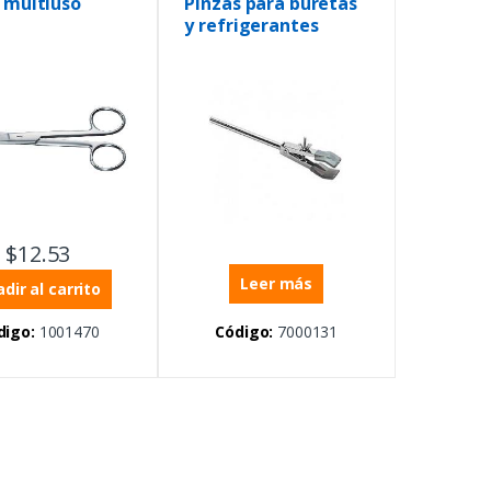
a multiuso
Pinzas para buretas
y refrigerantes
$
12.53
Leer más
dir al carrito
digo:
1001470
Código:
7000131