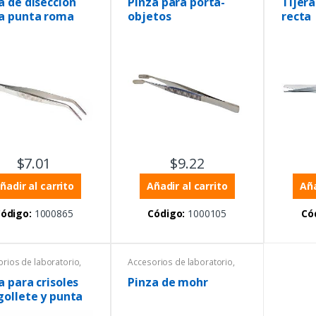
a de disección
Pinza para porta-
Tijer
tijeras
a punta roma
objetos
recta
$
7.01
$
9.22
ñadir al carrito
Añadir al carrito
Aña
ódigo:
1000865
Código:
1000105
Có
rios de laboratorio
,
Accesorios de laboratorio
,
os de Laboratorio
,
Equipos de Laboratorio
,
 y tijeras
Pinzas y tijeras
a para crisoles
Pinza de mohr
gollete y punta
a