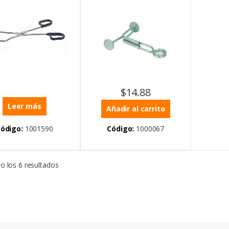
$
14.88
Leer más
Añadir al carrito
ódigo:
1001590
Código:
1000067
 los 6 resultados