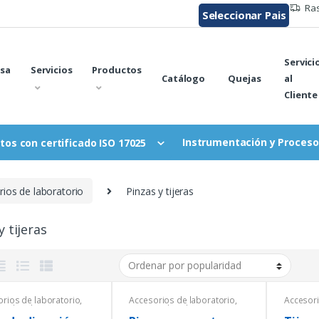
Ras
Seleccionar Pais
Servici
sa
Servicios
Productos
Catálogo
Quejas
al
Cliente
Instrumentación y Proceso
tos con certificado ISO 17025
ios de laboratorio
Pinzas y tijeras
y tijeras
rios de laboratorio
,
Accesorios de laboratorio
,
Accesori
os de Laboratorio
,
Equipos de Laboratorio
,
Equipos 
 y tijeras
Pinzas y tijeras
General