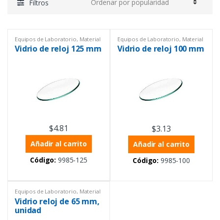
Filtros
Equipos de Laboratorio
,
Material
Equipos de Laboratorio
,
Material
de vidrio PYREX®
,
Vidrio reloj
de vidrio PYREX®
,
Vidrio reloj
Vidrio de reloj 125 mm
Vidrio de reloj 100 mm
$
4.81
$
3.13
Añadir al carrito
Añadir al carrito
Código:
9985-125
Código:
9985-100
Equipos de Laboratorio
,
Material
de vidrio PYREX®
,
Vidrio reloj
Vidrio reloj de 65 mm,
unidad