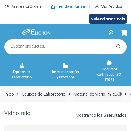
Saltar
Rastrea tu Orden
Tienda en Línea
Mis Pedidos
al
contenido
Seleccionar Pais
Buscar
por:
Productos
Equipos de
Instrumentación
certificado ISO
Laboratorio
y Procesos
17025
Inicio
Equipos de Laboratorio
Material de vidrio PYREX®
Vidrio reloj
Mostrando los 3 resultados