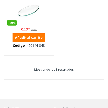
-
20%
$
4.22
$
5.28
Añadir al carrito
Código:
470144-848
Mostrando los 3 resultados