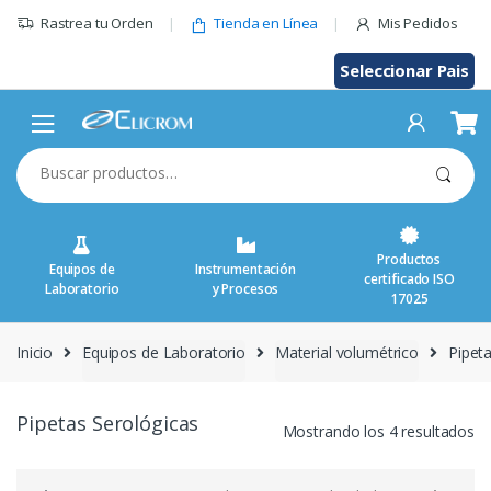
Saltar
Rastrea tu Orden
Tienda en Línea
Mis Pedidos
al
contenido
Seleccionar Pais
Buscar
por:
Productos
Equipos de
Instrumentación
certificado ISO
Laboratorio
y Procesos
17025
Inicio
Equipos de Laboratorio
Material volumétrico
Pipet
Pipetas Serológicas
Mostrando los 4 resultados