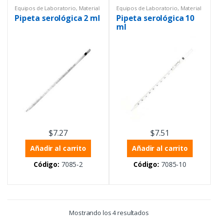
Equipos de Laboratorio
,
Material
Equipos de Laboratorio
,
Material
de vidrio PYREX®
,
Material
de vidrio PYREX®
,
Material
Pipeta serológica 2 ml
Pipeta serológica 10
volumétrico
,
Pipetas serológicas
,
volumétrico
,
Pipetas Serológicas
,
Pipetas Serológicas
Pipetas serológicas
ml
$
7.27
$
7.51
Añadir al carrito
Añadir al carrito
Código:
7085-2
Código:
7085-10
Mostrando los 4 resultados