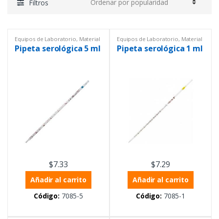
Filtros
Equipos de Laboratorio
,
Material
Equipos de Laboratorio
,
Material
de vidrio PYREX®
,
Material
de vidrio PYREX®
,
Material
Pipeta serológica 5 ml
Pipeta serológica 1 ml
volumétrico
,
Pipetas Serológicas
,
volumétrico
,
Pipetas serológicas
,
Pipetas serológicas
Pipetas Serológicas
$
7.33
$
7.29
Añadir al carrito
Añadir al carrito
Código:
7085-5
Código:
7085-1