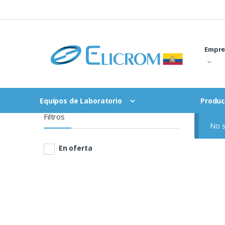
Saltar
al
contenido
Empre
Equipos de Laboratorio
Produc
Filtros
No s
En oferta