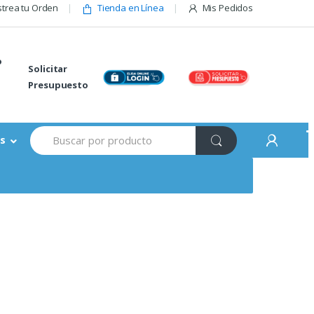
trea tu Orden
Tienda en Línea
Mis Pedidos
o
Solicitar
Presupuesto
Buscar:
s