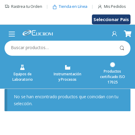
Saltar
Rastrea tu Orden
Tienda en Línea
Mis Pedidos
al
contenido
Seleccionar Pais
Buscar
por:
Productos
Equipos de
Instrumentación
certificado ISO
Laboratorio
y Procesos
17025
No se han encontrado productos que coincidan con tu
selección.