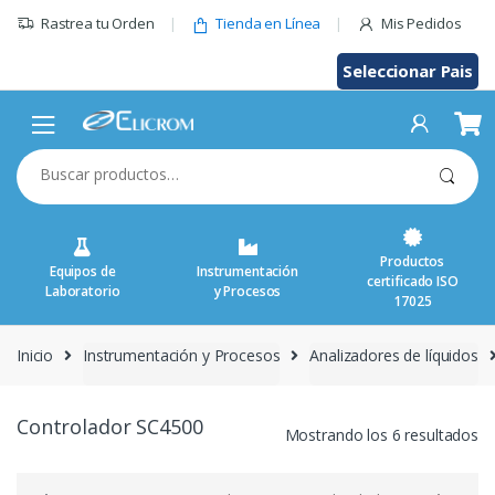
Saltar
Rastrea tu Orden
Tienda en Línea
Mis Pedidos
al
contenido
Seleccionar Pais
Buscar
por:
Productos
Equipos de
Instrumentación
certificado ISO
Laboratorio
y Procesos
17025
Inicio
Instrumentación y Procesos
Analizadores de líquidos
Controlador SC4500
Mostrando los 6 resultados