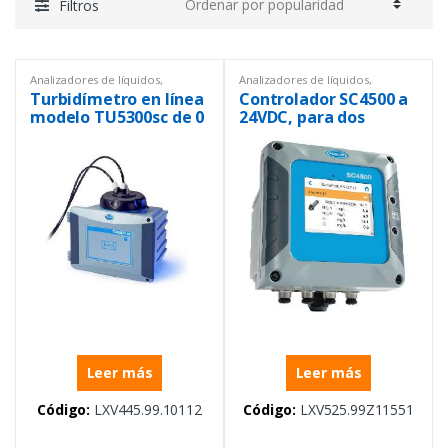
Filtros
Analizadores de líquidos
,
Analizadores de líquidos
,
Controlador SC4500
,
Controlador SC4500
,
Turbidímetro en línea
Controlador SC4500 a
Controladores
,
Instrumentación
Controladores
,
Instrumentación
y Procesos
y Procesos
modelo TU5300sc de 0
24VDC, para dos
a 700 NTU, Versión
sensores digitales y 5
EPA
salidas de 4-20mA
Leer más
Leer más
Código:
LXV445.99.10112
Código:
LXV525.99Z11551