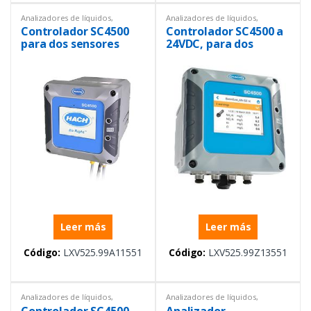
Analizadores de líquidos
,
Analizadores de líquidos
,
Controlador SC4500
,
Controlador SC4500
,
Controlador SC4500
Controlador SC4500 a
Controladores
,
Instrumentación
Controladores
,
Instrumentación
y Procesos
y Procesos
para dos sensores
24VDC, para dos
digitales y 5 salidas de
sensores digitales y
mA, 100-240VAC.
comunicación Modbus
RTU
Leer más
Leer más
Código:
LXV525.99A11551
Código:
LXV525.99Z13551
Analizadores de líquidos
,
Analizadores de líquidos
,
Controlador SC4500
,
Controlador SC4500
,