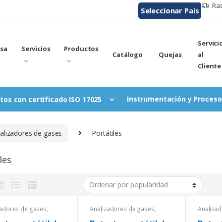
Ras
Seleccionar Pais
Servici
sa
Servicios
Productos
Catálogo
Quejas
al
Cliente
Instrumentación y Proceso
tos con certificado ISO 17025
alizadores de gases
Portátiles
les
zadores de gases
,
Analizadores de gases
,
Analiza
zadores de gases
,
Analizadores de gases
,
Analiza
zadores de gases
,
Analizadores de gases
,
Analiza