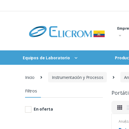
Saltar
al
contenido
Empre
Equipos de Laboratorio
Produc
Inicio
Instrumentación y Procesos
An
Filtros
Portáti
En oferta
Anali
Anali
Anali