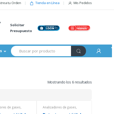
trea tu Orden
Tienda en Línea
Mis Pedidos
o
Solicitar
Presupuesto
Buscar:
s
Mostrando los 6 resultados
dores de gases
,
Analizadores de gases
,
dores de gases
,
Analizadores de gases
,
dores de gases
,
Analizadores de gases
,