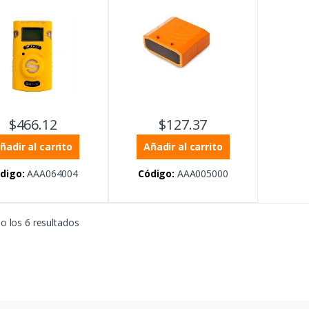
umentación y Procesos
,
Instrumentación y Procesos
,
iles
Portátiles
$
466.12
$
127.37
ñadir al carrito
Añadir al carrito
digo:
AAA064004
Código:
AAA005000
 los 6 resultados