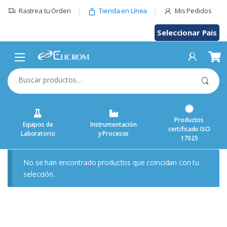
Saltar
Rastrea tu Orden
Tienda en Línea
Mis Pedidos
al
contenido
Seleccionar Pais
Buscar
por:
Productos
Equipos de
Instrumentación
certificado ISO
Laboratorio
y Procesos
17025
No se han encontrado productos que coincidan con tu
selección.