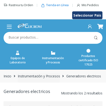
Saltar
Rastrea tu Orden
Tienda en Línea
Mis Pedidos
al
contenido
Seleccionar Pais
Buscar
por:
Productos
Equipos de
Instrumentación
certificado ISO
Laboratorio
y Procesos
17025
Inicio
Instrumentación y Procesos
Generadores electricos
Generadores electricos
Mostrando los 2 resultados