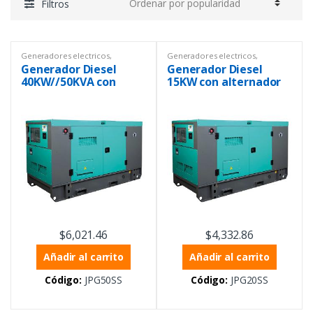
Filtros
Generadores electricos
,
Generadores electricos
,
Instrumentación y Procesos
Instrumentación y Procesos
Generador Diesel
Generador Diesel
40KW//50KVA con
15KW con alternador
alternador sin
sin escobillas y
escobillas, con
transferencia
controlador
automática incluida,
inteligente y ATS
110/220 VAC 60HZ
110/220 VAC 60HZ,
trifásico, 1800 RPM
trifásico, 1800 RPM
$
6,021.46
$
4,332.86
Añadir al carrito
Añadir al carrito
Código:
JPG50SS
Código:
JPG20SS