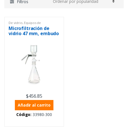
Filtros
De vidrio
,
Equipos de
Laboratorio
,
Filtración
,
Sistemas
Microfiltración de
de filtración
vidrio 47 mm, embudo
de 300 ml
$
456.85
Añadir al carrito
Código:
33980-300