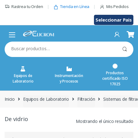
Saltar
Rastrea tu Orden
Tienda en Línea
Mis Pedidos
al
contenido
Seleccionar Pais
Buscar
por:
Productos
Equipos de
Instrumentación
certificado ISO
Laboratorio
y Procesos
17025
Inicio
Equipos de Laboratorio
Filtración
Sistemas de filtra
De vidrio
Mostrando el único resultado