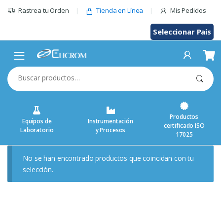
Saltar
Rastrea tu Orden
Tienda en Línea
Mis Pedidos
al
contenido
Seleccionar Pais
Buscar
por:
Productos
Equipos de
Instrumentación
certificado ISO
Laboratorio
y Procesos
17025
No se han encontrado productos que coincidan con tu
selección.