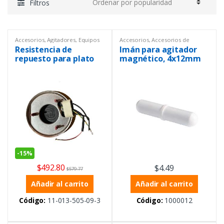
Filtros
Accesorios
,
Agitadores
,
Equipos
Accesorios
,
Accesorios de
de Laboratorio
laboratorio
,
Agitadores
,
Equipos
Resistencia de
Imán para agitador
de Laboratorio
,
Varios
repuesto para plato
magnético, 4x12mm
agitador
-
15%
$
492.80
$
4.49
$
579.77
Añadir al carrito
Añadir al carrito
Código:
11-013-505-09-3
Código:
1000012