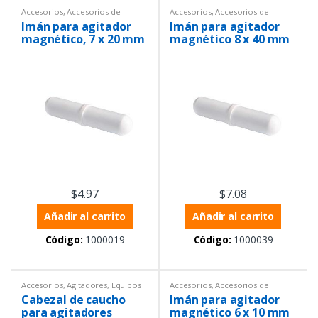
Accesorios
,
Accesorios de
Accesorios
,
Accesorios de
laboratorio
,
Agitadores
,
Equipos
laboratorio
,
Agitadores
,
Equipos
Imán para agitador
Imán para agitador
de Laboratorio
,
Varios
de Laboratorio
,
Varios
magnético, 7 x 20 mm
magnético 8 x 40 mm
$
4.97
$
7.08
Añadir al carrito
Añadir al carrito
Código:
1000019
Código:
1000039
Accesorios
,
Agitadores
,
Equipos
Accesorios
,
Accesorios de
de Laboratorio
,
General
laboratorio
,
Agitadores
,
Equipos
Cabezal de caucho
Imán para agitador
de Laboratorio
,
Varios
para agitadores
magnético 6 x 10 mm