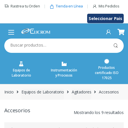
Saltar
Rastrea tu Orden
Tienda en Línea
Mis Pedidos
al
contenido
Seleccionar Pais
Buscar
por:
Productos
Equipos de
Instrumentación
certificado ISO
Laboratorio
y Procesos
17025
Inicio
Equipos de Laboratorio
Agitadores
Accesorios
Accesorios
Mostrando los 9 resultados