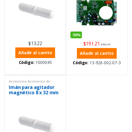
-
50%
$
13.22
$
191.21
$
382.41
Añadir al carrito
Añadir al carrito
Código:
1000045
Código:
13-926-002-07-3
Accesorios
,
Accesorios de
laboratorio
,
Agitadores
,
Equipos
Imán para agitador
de Laboratorio
,
Varios
magnético 8 x 32 mm