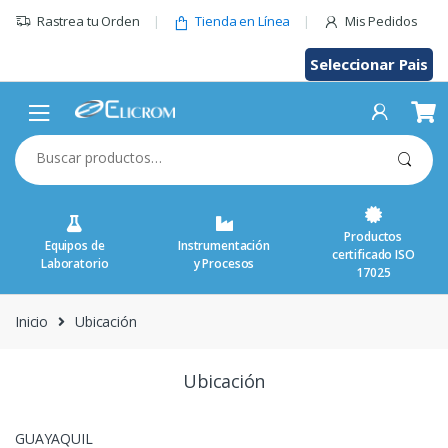
Saltar
Rastrea tu Orden
Tienda en Línea
Mis Pedidos
al
contenido
Seleccionar Pais
Buscar
por:
Productos
Equipos de
Instrumentación
certificado ISO
Laboratorio
y Procesos
17025
Inicio
Ubicación
Ubicación
GUAYAQUIL