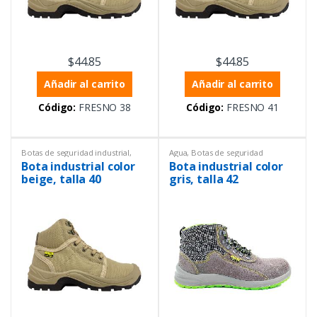
$
44.85
$
44.85
Añadir al carrito
Añadir al carrito
Código:
FRESNO 38
Código:
FRESNO 41
Botas de seguridad industrial
,
Agua
,
Botas de seguridad
Equipos de Laboratorio
,
Equipos
industrial
,
Equipos de
Bota industrial color
Bota industrial color
de protección personal
,
Fresno
Laboratorio
,
Equipos de
protección personal
beige, talla 40
gris, talla 42