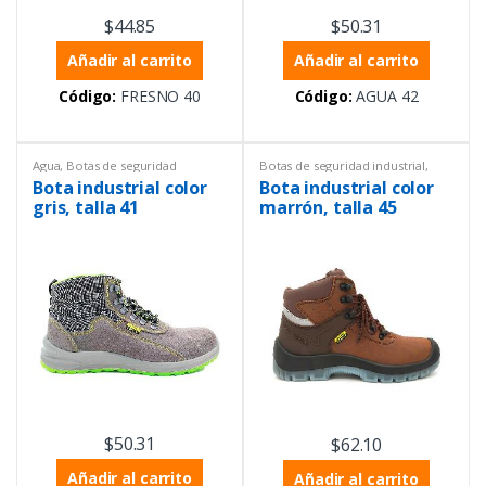
$
44.85
$
50.31
Añadir al carrito
Añadir al carrito
Código:
FRESNO 40
Código:
AGUA 42
Agua
,
Botas de seguridad
Botas de seguridad industrial
,
industrial
,
Equipos de
Crespo
,
Equipos de Laboratorio
,
Bota industrial color
Bota industrial color
Laboratorio
,
Equipos de
Equipos de protección personal
protección personal
gris, talla 41
marrón, talla 45
$
50.31
$
62.10
Añadir al carrito
Añadir al carrito