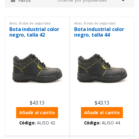
Filtros
Aliso
,
Botas de seguridad
Aliso
,
Botas de seguridad
industrial
,
Equipos de
industrial
,
Equipos de
Bota industrial color
Bota industrial color
Laboratorio
,
Equipos de
Laboratorio
,
Equipos de
protección personal
protección personal
negro, talla 42
negro, talla 44
$
43.13
$
43.13
Añadir al carrito
Añadir al carrito
Código:
ALISO 42
Código:
ALISO 44