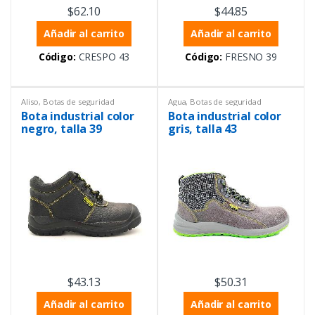
$
62.10
$
44.85
Añadir al carrito
Añadir al carrito
Código:
CRESPO 43
Código:
FRESNO 39
Aliso
,
Botas de seguridad
Agua
,
Botas de seguridad
industrial
,
Equipos de
industrial
,
Equipos de
Bota industrial color
Bota industrial color
Laboratorio
,
Equipos de
Laboratorio
,
Equipos de
protección personal
protección personal
negro, talla 39
gris, talla 43
$
43.13
$
50.31
Añadir al carrito
Añadir al carrito