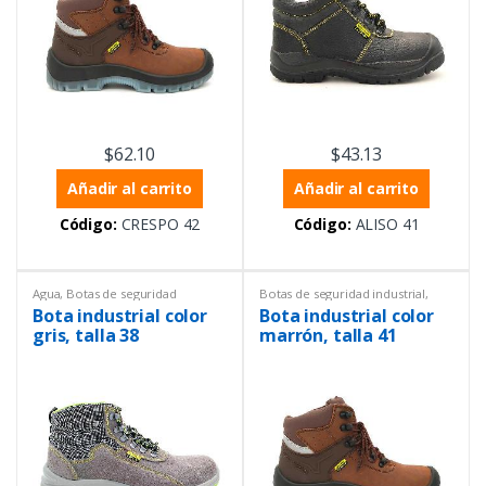
$
62.10
$
43.13
Añadir al carrito
Añadir al carrito
Código:
CRESPO 42
Código:
ALISO 41
Agua
,
Botas de seguridad
Botas de seguridad industrial
,
industrial
,
Equipos de
Crespo
,
Equipos de Laboratorio
,
Bota industrial color
Bota industrial color
Laboratorio
,
Equipos de
Equipos de protección personal
protección personal
gris, talla 38
marrón, talla 41