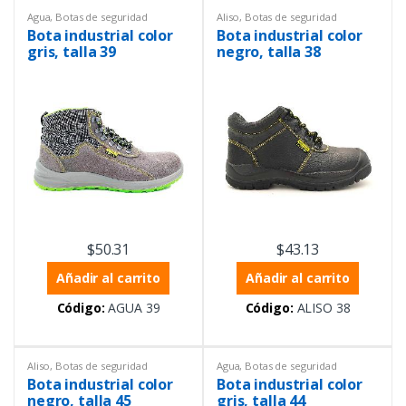
Agua
,
Botas de seguridad
Aliso
,
Botas de seguridad
industrial
,
Equipos de
industrial
,
Equipos de
Bota industrial color
Bota industrial color
Laboratorio
,
Equipos de
Laboratorio
,
Equipos de
protección personal
protección personal
gris, talla 39
negro, talla 38
$
50.31
$
43.13
Añadir al carrito
Añadir al carrito
Código:
AGUA 39
Código:
ALISO 38
Aliso
,
Botas de seguridad
Agua
,
Botas de seguridad
industrial
,
Equipos de
industrial
,
Equipos de
Bota industrial color
Bota industrial color
Laboratorio
,
Equipos de
Laboratorio
,
Equipos de
protección personal
protección personal
negro, talla 45
gris, talla 44