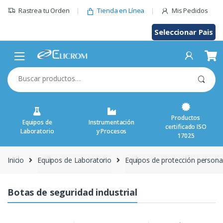
Saltar
Rastrea tu Orden
Tienda en Línea
Mis Pedidos
al
contenido
Seleccionar Pais
Buscar
por:
Productos
Equipos de
Instrumentación
certificado ISO
Laboratorio
y Procesos
17025
Inicio
Equipos de Laboratorio
Equipos de protección persona
Botas de seguridad industrial