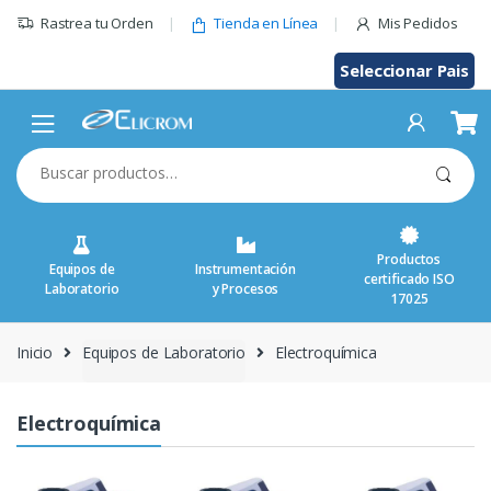
Saltar
Rastrea tu Orden
Tienda en Línea
Mis Pedidos
al
contenido
Seleccionar Pais
Buscar
por:
Productos
Equipos de
Instrumentación
certificado ISO
Laboratorio
y Procesos
17025
Inicio
Equipos de Laboratorio
Electroquímica
Electroquímica