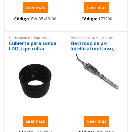
Leer más
Leer más
Código:
EW-35413-00
Código:
173200
Electroquímica
,
Equipos de
Electroquímica
,
Equipos de
Laboratorio
,
Repuestos
Laboratorio
,
Sensores
Cubierta para sonda
Electrodo de pH
LDO, tipo collar
Intellical multiuso,
rellenable cable de 1
m
Leer más
Leer más