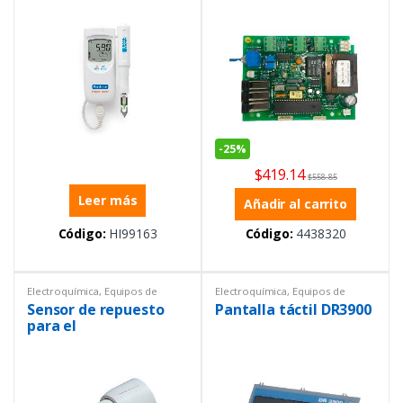
-
25%
$
419.14
$
558.85
Leer más
Añadir al carrito
Código:
HI99163
Código:
4438320
Electroquímica
,
Equipos de
Electroquímica
,
Equipos de
Laboratorio
,
Repuestos
Laboratorio
,
Repuestos
Sensor de repuesto
Pantalla táctil DR3900
para el
multiparámetro de
bolsillo impermeable
PCTSTestr 50