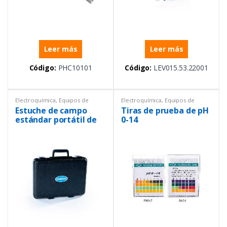
Leer más
Leer más
Código:
PHC10101
Código:
LEV015.53.22001
Electroquímica
,
Equipos de
Electroquímica
,
Equipos de
Laboratorio
,
Repuestos
Laboratorio
,
Ph metros
,
Tirillas
Estuche de campo
Tiras de prueba de pH
de ph
estándar portátil de
0-14
la serie HQ para sonda
estándar