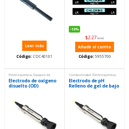
-
10%
$
2.27
$
2.52
Leer más
Añadir al carrito
Código:
CDC40101
Código:
5955700
Electroquímica
,
Equipos de
Conductividad
,
Electroquímica
,
Laboratorio
,
Sensores
Equipos de Laboratorio
,
Electrodo de oxígeno
Electrodo de pH
Sensores
disuelto (OD)
Relleno de gel de bajo
luminiscente/óptico
mantenimiento
con 5m de cable
IntelliCAL PHC101,
cable de 5 m