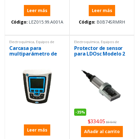
Leer más
Leer más
Código:
LEZ015.99.A001A
Código:
B0B74SRMRH
Electroquímica
,
Equipos de
Electroquímica
,
Equipos de
Laboratorio
,
Repuestos
Laboratorio
,
Repuestos
Carcasa para
Protector de sensor
multiparámetro de
para LDOsc Modelo 2
mesa HQ440 multi
-
35%
$
334.05
$
513.92
Leer más
Añadir al carrito