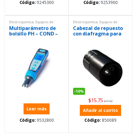
Código:
9245300
Código:
9253900
Electroquímica
,
Equipos de
Electroquímica
,
Equipos de
Laboratorio
,
Multiparámetros
,
Laboratorio
,
Repuestos
Multiparámetro de
Cabezal de repuesto
Portátil
,
Portátil
bolsillo PH – COND –
con diafragma para
TDS/SAL
sonda de OD
-
10%
$
15.75
$
17.50
Leer más
Añadir al carrito
Código:
9532800
Código:
850089