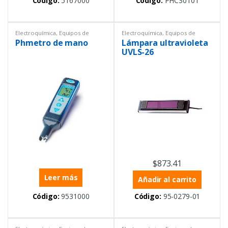
Código:
5167000
Código:
PHC30101
Electroquímica
,
Equipos de
Electroquímica
,
Equipos de
Laboratorio
,
Ph metros
,
Portátil
Laboratorio
,
Repuestos
Phmetro de mano
Lámpara ultravioleta
UVLS-26
$
873.41
Leer más
Añadir al carrito
Código:
9531000
Código:
95-0279-01