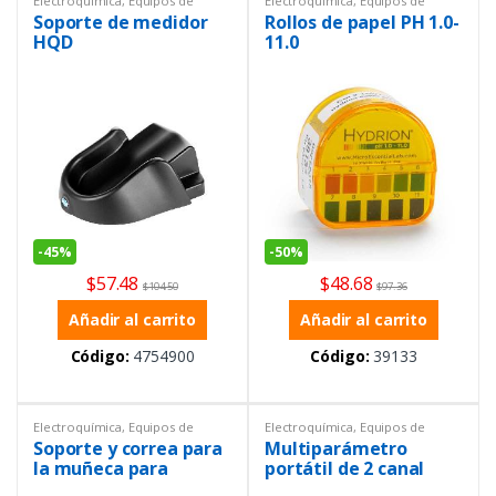
Electroquímica
,
Equipos de
Electroquímica
,
Equipos de
Laboratorio
,
General
,
Ofertas
,
Laboratorio
,
Ph metros
,
Tirillas
Soporte de medidor
Rollos de papel PH 1.0-
Repuestos
de ph
HQD
11.0
-
45%
-
50%
$
57.48
$
48.68
$
104.50
$
97.36
Añadir al carrito
Añadir al carrito
Código:
4754900
Código:
39133
Electroquímica
,
Equipos de
Electroquímica
,
Equipos de
Laboratorio
,
Repuestos
Laboratorio
,
Multiparámetros
,
Soporte y correa para
Multiparámetro
Portátil
la muñeca para
portátil de 2 canal
medidor portátil de la
HQ2200 para pH y