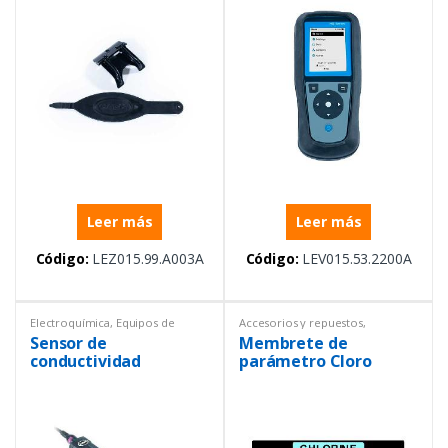
serie HQ
conductividad, TDS,
salinidad, oxígeno
disuelto (OD) y
potencial de óxido-
reducción (ORP)
Leer más
Leer más
Código:
LEZ015.99.A003A
Código:
LEV015.53.2200A
Electroquímica
,
Equipos de
Accesorios y repuestos
,
Laboratorio
,
Sensores
Electroquímica
,
Equipos de
Sensor de
Membrete de
Laboratorio
,
Espectrofotómetros
,
Repuestos
conductividad
parámetro Cloro
IntelliCAL, cable de 1
m