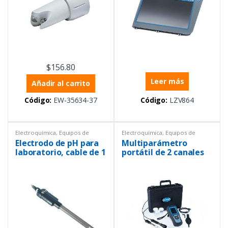
$
156.80
Leer más
Añadir al carrito
Código:
EW-35634-37
Código:
LZV864
Electroquímica
,
Equipos de
Electroquímica
,
Equipos de
Laboratorio
,
Sensores
Laboratorio
,
Multiparámetros
,
Electrodo de pH para
Multiparámetro
Portátil
laboratorio, cable de 1
portátil de 2 canales
m
HQ2200 con sonda de
pH y conductividad,
cables de 1 m