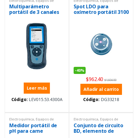
Electroquímica
,
Equipos de
Electroquímica
,
Equipos de
Laboratorio
,
Multiparámetros
,
Laboratorio
,
Repuestos
Multiparámetro
Spot LDO para
Portátil
portátil de 3 canales
oxímetro portátil 3100
HQ4300 para pH
conductividad, TDS,
salinidad, (OD), sin
electrodos
-
40%
$
962.40
$
1,604.00
Leer más
Añadir al carrito
Código:
LEV015.53.4300A
Código:
DG33218
Electroquímica
,
Equipos de
Electroquímica
,
Equipos de
Laboratorio
,
Ph metros
,
Portátil
Laboratorio
,
Repuestos
Medidor portátil de
Conjunto de circuito
pH para carne
BD, elemento de
medición 115VAC