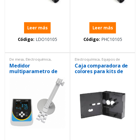
Leer más
Leer más
Código:
LDO10105
Código:
PHC10105
De mesa
,
Electroquímica
,
Electroquímica
,
Equipos de
Equipos de Laboratorio
,
Laboratorio
,
Repuestos
Medidor
Caja comparadora de
Multiparámetros
multiparametro de
colores para kits de
mesa PC700 con
prueba de rueda de
electrodo de
colores
Ph/temperatura,
Conductividad y
soporte para
Electrodo