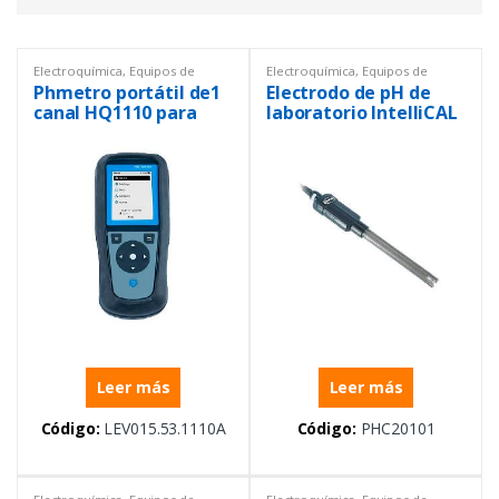
Electroquímica
,
Equipos de
Electroquímica
,
Equipos de
Laboratorio
,
Ph metros
,
Portátil
Laboratorio
,
Sensores
Phmetro portátil de1
Electrodo de pH de
canal HQ1110 para
laboratorio IntelliCAL
pH/ORP/mV, sin
PHC201 de bajo
electrodo
mantenimiento,
relleno de gel, cable
de 1 m
Leer más
Leer más
Código:
LEV015.53.1110A
Código:
PHC20101