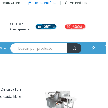
trea tu Orden
Tienda en Línea
Mis Pedidos
o
Solicitar
Presupuesto
Buscar:
s
e caída libre