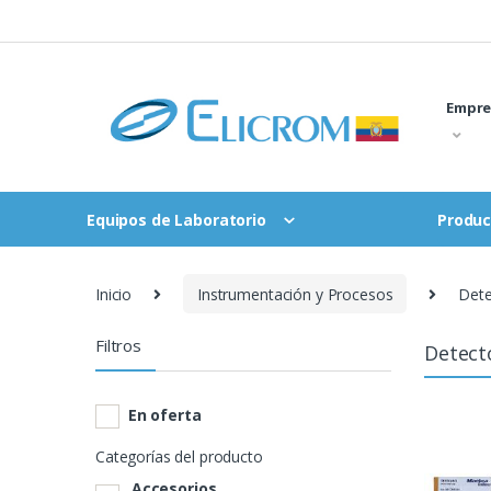
Saltar
al
contenido
Empre
Equipos de Laboratorio
Produc
Inicio
Instrumentación y Procesos
Dete
Filtros
Detect
En oferta
Categorías del producto
Accesorios