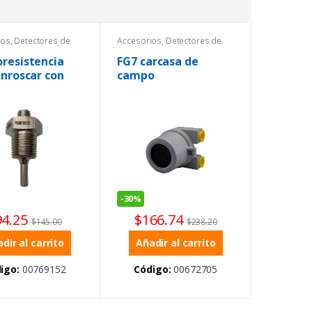
ios
,
Detectores de
Accesorios
,
Detectores de
,
Instrumentación y
metales
,
General
,
s
Instrumentación y Procesos
,
resistencia
FG7 carcasa de
Ofertas
enroscar con
campo
fe a maquina
-
30%
94.25
$
166.74
$
145.00
$
238.20
dir al carrito
Añadir al carrito
igo:
00769152
Código:
00672705