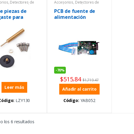
orios
,
Detectores de
Accesorios
,
Detectores de
es
,
Instrumentación y
metales
,
General
,
sos
Instrumentación y Procesos
,
de piezas de
PCB de fuente de
Ofertas
aste para
alimentación
ba de FILTRAX
-
70%
$
515.84
$
1,719.47
Leer más
Añadir al carrito
Código:
LZY130
Código:
YAB052
 los 6 resultados