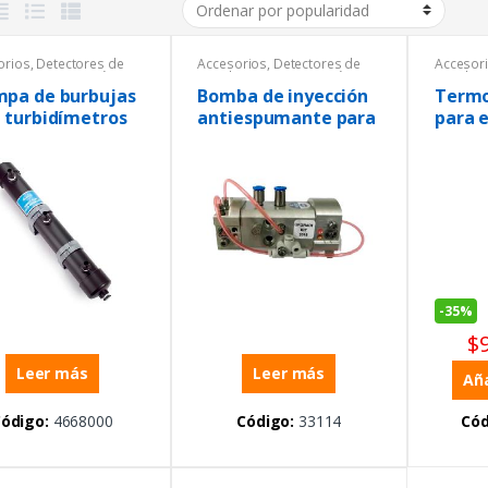
orios
,
Detectores de
Accesorios
,
Detectores de
Accesor
es
,
Instrumentación y
metales
,
Instrumentación y
metales
sos
Procesos
Proceso
pa de burbujas
Bomba de inyección
Termo
 turbidímetros
antiespumante para
para 
TPO6110
enchu
m12
-
35%
$
Leer más
Leer más
Aña
ódigo:
4668000
Código:
33114
Cód