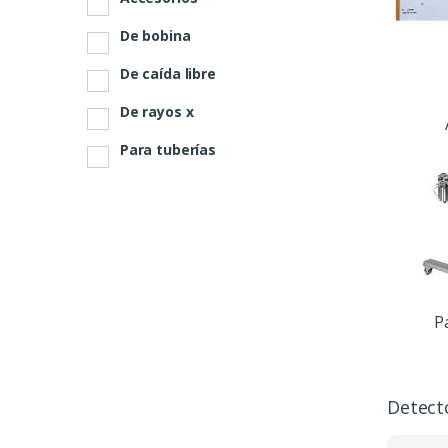
De bobina
De caída libre
De rayos x
Para tuberías
P
Detect