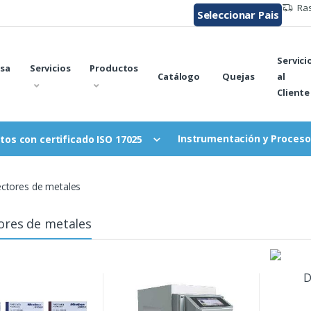
Ras
Seleccionar Pais
Servici
sa
Servicios
Productos
Catálogo
Quejas
al
Cliente
Instrumentación y Proceso
tos con certificado ISO 17025
ctores de metales
ores de metales
D