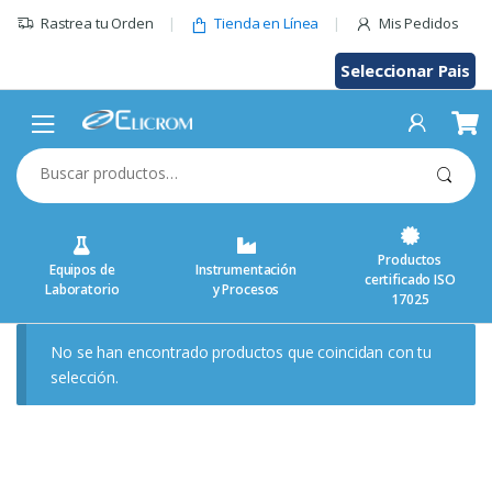
Saltar
Rastrea tu Orden
Tienda en Línea
Mis Pedidos
al
contenido
Seleccionar Pais
Buscar
por:
Productos
Equipos de
Instrumentación
certificado ISO
Laboratorio
y Procesos
17025
No se han encontrado productos que coincidan con tu
selección.