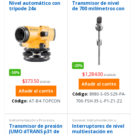
Procesos
,
Nivel
,
Ofertas
Nivel
,
Transmisor
Nivel automático con
Transmisor de nivel
trípode 24x
de 700 milímetros con
pantalla y salidas PNP
-
20%
-
50%
$
1,284.00
$
1,605.00
$
373.50
$
747.00
Añadir al carrito
Añadir al carrito
Código:
8980-S-05-S29-PA-
Código:
AT-B4-TOPCON
700-FSH-35-L-P1-Z1-Z2
Instrumentación y Procesos
,
General
,
Instrumentación y
Nivel
,
Transmisor
Procesos
,
Nivel
,
Ofertas
Transmisor de presión
Interruptores de nivel
JUMO dTRANS p31 de
multiestación en