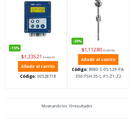
-
20%
-
15%
$
1,112.80
$
1,391.00
$
1,235.21
$
1,453.19
Añadir al carrito
Añadir al carrito
Código:
8980-S-05-S29-PA-
Código:
00528718
350-FSH-35-L-P1-Z1-Z2
Mostrando los 10 resultados