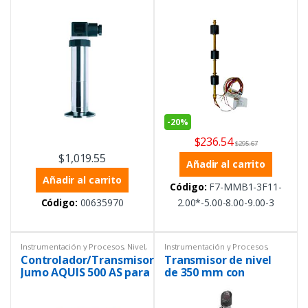
0 a 4 bar abs,
miniatura
Conexión TriClamp
1½, salida de 4-20 mA.
-
20%
$
236.54
$
295.67
$
1,019.55
Añadir al carrito
Añadir al carrito
Código:
F7-MMB1-3F11-
Código:
00635970
2.00*-5.00-8.00-9.00-3
Instrumentación y Procesos
,
Nivel
,
Instrumentación y Procesos
,
Transmisor
Nivel
,
Transmisor
Controlador/Transmisor
Transmisor de nivel
Jumo AQUIS 500 AS para
de 350 mm con
sensores de 4-20mA
pantalla y salinas PNP