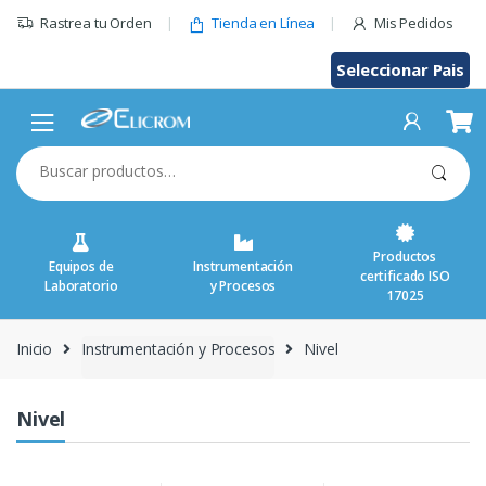
Saltar
Rastrea tu Orden
Tienda en Línea
Mis Pedidos
al
contenido
Seleccionar Pais
Buscar
por:
Productos
Equipos de
Instrumentación
certificado ISO
Laboratorio
y Procesos
17025
Inicio
Instrumentación y Procesos
Nivel
Nivel