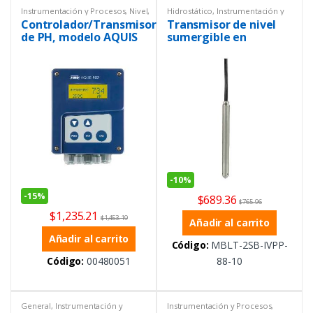
Instrumentación y Procesos
,
Nivel
,
Hidrostático
,
Instrumentación y
Transmisor
Procesos
,
Nivel
Controlador/Transmisor
Transmisor de nivel
de PH, modelo AQUIS
sumergible en
500 PH para montaje en
miniatura de la serie
pared
MBLT
-
10%
-
15%
$
689.36
$
765.96
$
1,235.21
$
1,453.19
Añadir al carrito
Añadir al carrito
Código:
MBLT-2SB-IVPP-
Código:
00480051
88-10
General
,
Instrumentación y
Instrumentación y Procesos
,