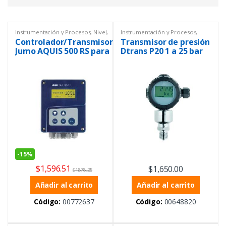
Instrumentación y Procesos
,
Nivel
,
Instrumentación y Procesos
,
Transmisor
Nivel
,
Transmisor
Controlador/Transmisor
Transmisor de presión
Jumo AQUIS 500 RS para
Dtrans P20 1 a 25 bar
sensores digitales con
relativos
protocolo Modbus
-
15%
$
1,596.51
$
1,650.00
$
1,878.25
Añadir al carrito
Añadir al carrito
Código:
00772637
Código:
00648820