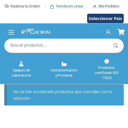
Saltar
Rastrea tu Orden
Tienda en Línea
Mis Pedidos
al
contenido
Seleccionar Pais
Buscar
por:
Productos
Equipos de
Instrumentación
certificado ISO
Laboratorio
y Procesos
17025
No se han encontrado productos que coincidan con tu
selección.