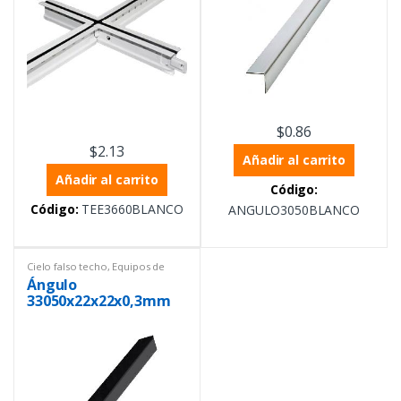
$
0.86
$
2.13
Añadir al carrito
Añadir al carrito
Código:
Código:
TEE3660BLANCO
ANGULO3050BLANCO
Cielo falso techo
,
Equipos de
Laboratorio
,
Materiales de
Ángulo
construcción
33050x22x22x0,3mm
Negro