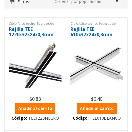
Filtros
Cielo falso techo
,
Equipos de
Cielo falso techo
,
Equipos de
Laboratorio
,
Materiales de
Laboratorio
,
Materiales de
Rejilla TEE
Rejilla TEE
construcción
construcción
1220x32x24x0,3mm
610x32x24x0,3mm
Negro con centro
Blanco con centro
blanco
negro
$
0.83
$
0.40
Añadir al carrito
Añadir al carrito
Código:
TEE1220NEGRO
Código:
TEE610BLANCO