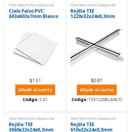
Cielo falso techo
,
Equipos de
Cielo falso techo
,
Equipos de
Laboratorio
,
Materiales de
Laboratorio
,
Materiales de
Cielo Falso PVC
Rejilla TEE
construcción
construcción
603x603x7mm Blanco
1220x32x24x0,3mm
Puro
Blanco con centro
negro
$
1.51
$
0.81
Añadir al carrito
Añadir al carrito
Código:
S-01
Código:
TEE1220BLANCO
Cielo falso techo
,
Equipos de
Cielo falso techo
,
Equipos de
Laboratorio
,
Materiales de
Laboratorio
,
Materiales de
Rejilla TEE
Rejilla TEE
construcción
construcción
3660x32x24x0,3mm
610x32x24x0,3mm