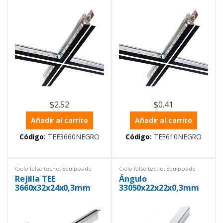
Negro con centro
Negro con centro
blanco
blanco
$
2.52
$
0.41
Añadir al carrito
Añadir al carrito
Código:
TEE3660NEGRO
Código:
TEE610NEGRO
Cielo falso techo
,
Equipos de
Cielo falso techo
,
Equipos de
Laboratorio
,
Materiales de
Laboratorio
,
Materiales de
Rejilla TEE
Ángulo
construcción
construcción
3660x32x24x0,3mm
33050x22x22x0,3mm
Blanco con centro
Blanco
negro