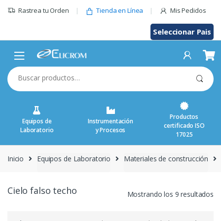
Saltar
Rastrea tu Orden
Tienda en Línea
Mis Pedidos
al
contenido
Seleccionar Pais
Buscar
por:
Productos
Equipos de
Instrumentación
certificado ISO
Laboratorio
y Procesos
17025
Inicio
Equipos de Laboratorio
Materiales de construcción
Cielo falso techo
Mostrando los 9 resultados