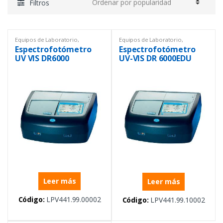
Filtros
Equipos de Laboratorio
,
Equipos de Laboratorio
,
Espectrofotómetros
,
Uv/Vis
Espectrofotómetros
,
Uv/Vis
Espectrofotómetro
Espectrofotómetro
UV VIS DR6000
UV-VIS DR 6000EDU
Leer más
Leer más
Código:
LPV441.99.00002
Código:
LPV441.99.10002