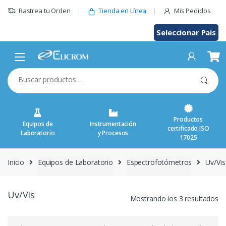
Saltar
Rastrea tu Orden
Tienda en Línea
Mis Pedidos
al
contenido
Seleccionar Pais
Buscar
por:
Productos
Equipos de
Instrumentación
certificado ISO
Laboratorio
y Procesos
17025
Inicio
Equipos de Laboratorio
Espectrofotómetros
Uv/Vis
Uv/Vis
Mostrando los 3 resultados