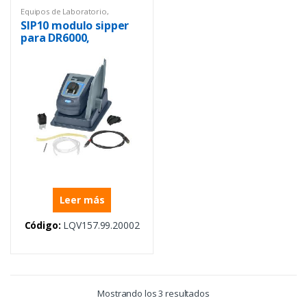
Equipos de Laboratorio
,
Espectrofotómetros
,
Uv/Vis
SIP10 modulo sipper
para DR6000,
aplicación flujo
continuo
Leer más
Código:
LQV157.99.20002
Mostrando los 3 resultados