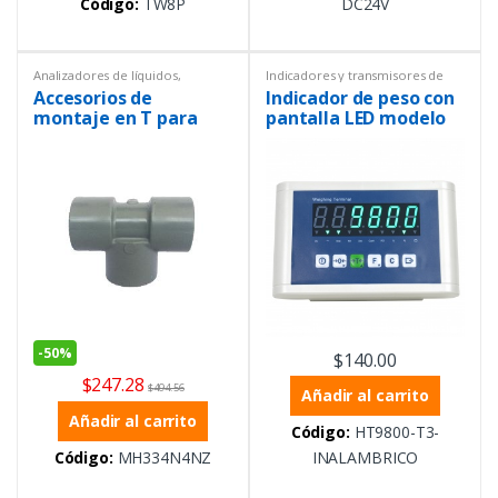
Código:
TW8P
DC24V
Analizadores de líquidos
,
Indicadores y transmisores de
Instrumentación y Procesos
,
pH
peso
,
Instrumentación y
Accesorios de
Indicador de peso con
Procesos
,
Peso
montaje en T para
pantalla LED modelo
electrodos de pH
T3 version
inalambrico
-
50%
$
140.00
$
247.28
$
494.56
Añadir al carrito
Añadir al carrito
Código:
HT9800-T3-
Código:
MH334N4NZ
INALAMBRICO