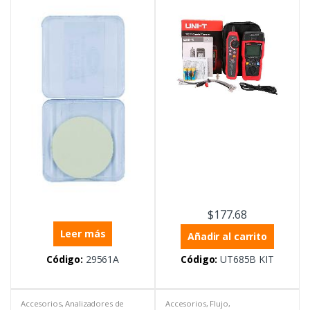
$
177.68
Leer más
Añadir al carrito
Código:
29561A
Código:
UT685B KIT
Accesorios
,
Analizadores de
Accesorios
,
Flujo
,