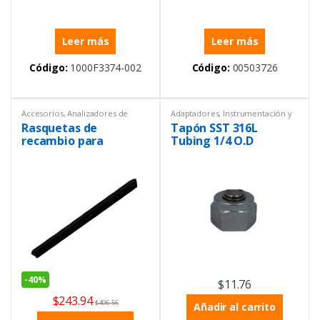
Leer más
Leer más
Código:
1000F3374-002
Código:
00503726
Accesorios
,
Analizadores de
Adaptadores
,
Instrumentación y
líquidos
,
Controladores
,
General
,
Procesos
Rasquetas de
Tapón SST 316L
Instrumentación y Procesos
,
Ofertas
recambio para
Tubing 1/4 O.D
limpieza automática
de SONATAX sc
-
40%
$
11.76
$
243.94
$
406.56
Añadir al carrito