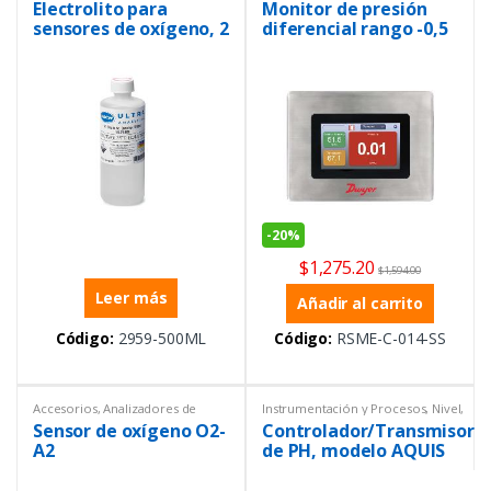
Electrolito para
Monitor de presión
diferencial
sensores de oxígeno, 2
diferencial rango -0,5
x 25 ml
-0,5” W.C. precisión: ±
0,5% con bisel de
acero inoxidable
-
20%
$
1,275.20
$
1,594.00
Leer más
Añadir al carrito
Código:
2959-500ML
Código:
RSME-C-014-SS
Accesorios
,
Analizadores de
Instrumentación y Procesos
,
Nivel
,
líquidos
,
Controladores
,
Transmisor
Sensor de oxígeno O2-
Controlador/Transmisor
Instrumentación y Procesos
A2
de PH, modelo AQUIS
500 PH para montaje en
pared