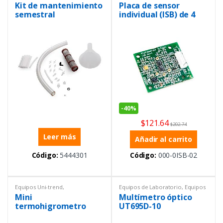
líquidos
,
Instrumentación y
Instrumentación y Procesos
Kit de mantenimiento
Placa de sensor
Procesos
,
Sensores
semestral
individual (ISB) de 4
electrodos NO2, OX
-
40%
$
121.64
$
202.74
Leer más
Añadir al carrito
Código:
5444301
Código:
000-0ISB-02
Equipos Uni-trend
,
Equipos de Laboratorio
,
Equipos
Instrumentación y Procesos
,
Uni-trend
,
Equipos y materiales
Mini
Multímetro óptico
Termómetros
eléctricos
,
Instrumentación y
Procesos
,
Multímetros
,
termohigrometro
UT695D-10
Multímetros
UT333