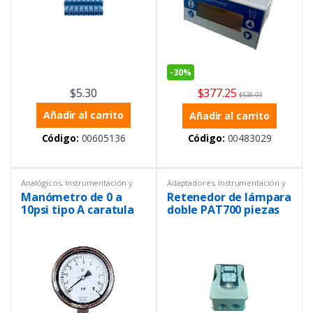
-
30%
$
377.25
$
5.30
$
538.93
Añadir al carrito
Añadir al carrito
Código:
00605136
Código:
00483029
Analógicos
,
Instrumentación y
Adaptadores
,
Instrumentación y
Procesos
,
Presión
,
Presión
Procesos
Manómetro de 0 a
Retenedor de lámpara
diferencial
10psi tipo A caratula
doble PAT700 piezas
de 100 mm
del analizador
automático