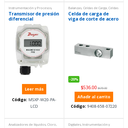
Instrumentación y Procesos
,
Balanzas
,
Celdas de Carga
,
Celdas
Presión
,
Presión diferencial
,
de carga
,
Equipos de
Transmisor de presión
Celda de carga de
Transmisores
Laboratorio
,
General
,
Instrumentación y Procesos
,
diferencial
viga de corte de acero
Ofertas
,
Peso
inoxidable
-
20%
$
536.00
Leer más
$
670.00
Añadir al carrito
Código:
MSXP-W20-PA-
LCD
Código:
9408-658-07220
Analizadores de líquidos
,
Cloro
,
Digitales
,
Instrumentación y
Instrumentación y Procesos
Procesos
,
Presión
,
Presión