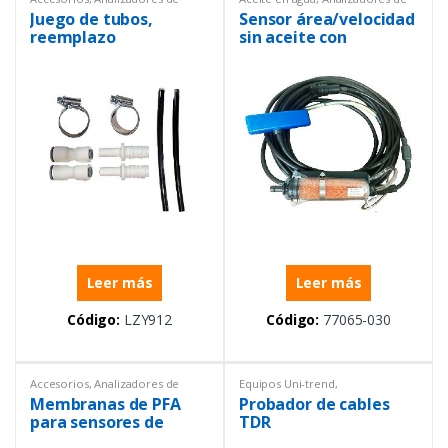
líquidos
,
Instrumentación y
líquidos
,
Instrumentación y
Juego de tubos,
Sensor área/velocidad
Procesos
,
Sensores
Procesos
,
Nivel
,
Sensores
reemplazo
sin aceite con
ULTRATURB
conector, alcance de 0
a 10 pies cable de 30
pies
Leer más
Leer más
Código:
LZY912
Código:
77065-030
Accesorios
,
Analizadores de
Equipos Uni-trend
,
líquidos
,
Conductividad
,
Instrumentación y Procesos
,
Membranas de PFA
Probador de cables
Instrumentación y Procesos
,
Probadores de batería
Sensores
para sensores de
TDR
conductividad t?rmica