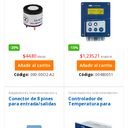
-
20%
-
15%
$
44.80
$
1,235.21
$
56.00
$
1,453.19
Añadir al carrito
Añadir al carrito
Código:
000-00O2-A2
Código:
00480051
Adaptadores
,
Instrumentación y
Controladores
,
Instrumentación
Procesos
y Procesos
,
Temperatura
Conector de 8 pines
Controlador de
para entrada/salidas
Temperatura para
lógicas de logoscreen
Refrigeración JUMO
NT
eTRON M100