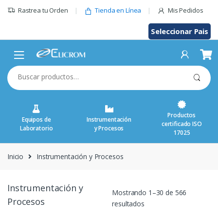
Saltar
Rastrea tu Orden
Tienda en Línea
Mis Pedidos
al
contenido
Seleccionar Pais
Buscar
por:
Productos
Equipos de
Instrumentación
certificado ISO
Laboratorio
y Procesos
17025
Inicio
Instrumentación y Procesos
Instrumentación y
Mostrando 1–30 de 566
Procesos
resultados