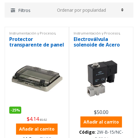
Filtros
Instrumentación y Procesos
,
Instrumentación y Procesos
,
Tibox
Válvulas
,
Válvulas solenoides
Protector
Electroválvula
transparente de panel
solenoide de Acero
164x98x31 mm
Inoxidable de 1/2 a
24V DC
-
25%
$
50.00
$
4.14
$
5.52
Añadir al carrito
Añadir al carrito
Código:
2W-B-15/NC-