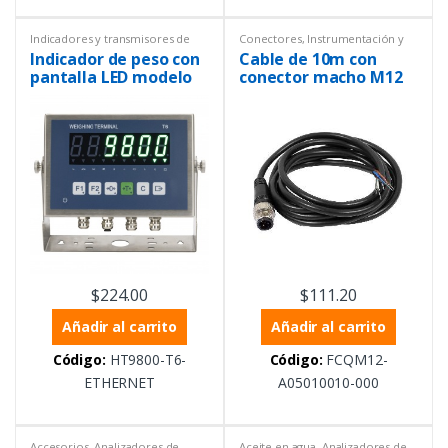
Indicadores y transmisores de
Conectores
,
Instrumentación y
peso
,
Instrumentación y
Procesos
Indicador de peso con
Cable de 10m con
Procesos
,
Peso
pantalla LED modelo
conector macho M12
T6, con Ethernet
recto tipo A de 5 pines
TCP/IP
con apantallamiento
$
224.00
$
111.20
Añadir al carrito
Añadir al carrito
Código:
HT9800-T6-
Código:
FCQM12-
ETHERNET
A05010010-000
Accesorios
,
Analizadores de
Aceite en agua
,
Analizadores de