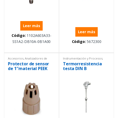
Leer más
Leer más
Código:
1102A603A33-
SS1A2-DB10A-0B1A00
Código:
5672300
Accesorios
,
Analizadores de
Instrumentación y Procesos
,
líquidos
,
Electroquímica
,
Equipos
Sensores
,
Temperatura
Protector de sensor
Termorresistencia
de Laboratorio
,
Instrumentación
y Procesos
,
Repuestos
,
Sensores
de 1″material PEEK
testa DIN B