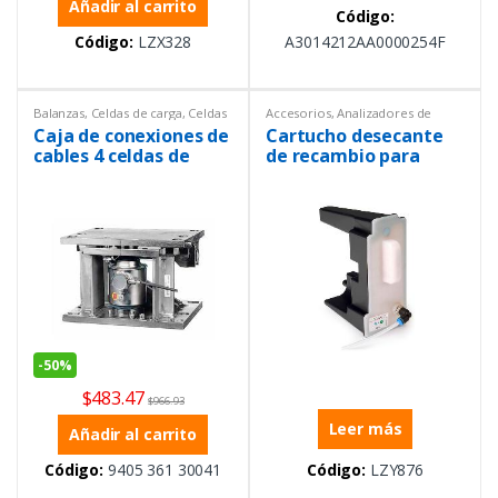
Añadir al carrito
Código:
Código:
LZX328
A3014212AA0000254F
Balanzas
,
Celdas de carga
,
Celdas
Accesorios
,
Analizadores de
de Carga
,
Equipos de
líquidos
,
Instrumentación y
Caja de conexiones de
Cartucho desecante
Laboratorio
,
General
,
Procesos
,
Sensores
Instrumentación y Procesos
,
cables 4 celdas de
de recambio para
Ofertas
,
Peso
carga 500 kg, 10 t
turbidímetros
Acero, zincado
TU5300sc y TU5400sc
-
50%
$
483.47
$
966.93
Leer más
Añadir al carrito
Código:
9405 361 30041
Código:
LZY876