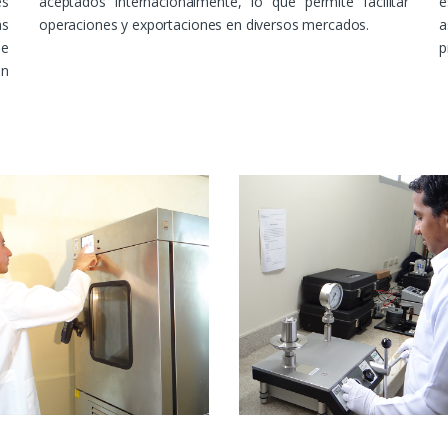
es
aceptados internacionalmente, lo que permite facilitar
e
ás
operaciones y exportaciones en diversos mercados.
a
de
p
an