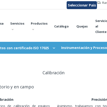
Ras
Seleccionar Pais
Servici
sa
Servicios
Productos
Catálogo
Quejas
al
Cliente
Instrumentación y Proceso
tos con certificado ISO 17025
Calibración
atorio y en campo
ibración
Precisió
ios de calibración de equipos
Asimismo, trabajamos con tec