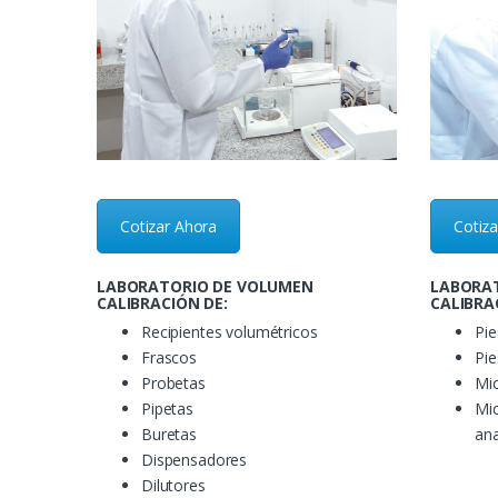
Cotizar Ahora
Cotiz
LABORATORIO DE VOLUMEN
LABORAT
CALIBRACIÓN DE:
CALIBRA
Recipientes volumétricos
Pie
Frascos
Pie
Probetas
Mic
Pipetas
Mic
Buretas
ana
Dispensadores
Dilutores