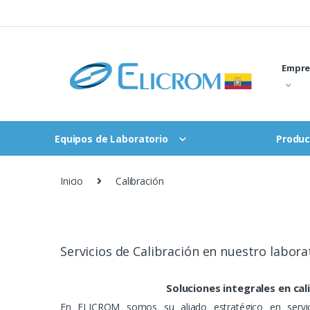
Saltar
al
contenido
Empre
Equipos de Laboratorio
Produc
Inicio
Calibración
Servicios de Calibración en nuestro labor
Soluciones integrales en cal
En ELICROM somos su aliado estratégico en servic