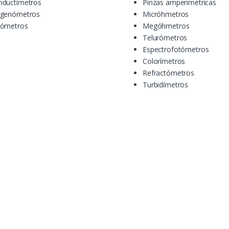
nductímetros
Pinzas amperimétricas
igenómetros
Micróhmetros
nómetros
Megóhmetros
Telurómetros
Espectrofotómetros
Colorímetros
Refractómetros
Turbidímetros