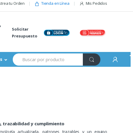
trea tu Orden
Tienda en Línea
Mis Pedidos
o
Solicitar
Presupuesto
Buscar:
s
n, trazabilidad y cumplimiento
nología actualizada, patrones trazables y un equipo