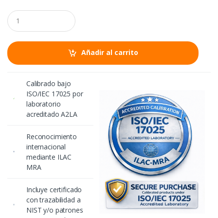
C
a
n
t
i
Añadir al carrito
d
a
d
Calibrado bajo
ISO/IEC 17025 por
laboratorio
acreditado A2LA
Reconocimiento
internacional
mediante ILAC
MRA
Incluye certificado
con trazabilidad a
NIST y/o patrones