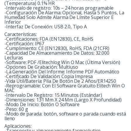
(Temperatura) 0.1% HR
-Intervalo de registro: 10s – 24 horas programable
-Configuración De Alarma: Opcional, Hasta 5 Puntos, La
Humedad Solo Admite Alarma De Límite Superior E
Inferior
-Interfaz De Conexión: USB 2.0, Tipo A
Características:
-Certificaciones: FDA (EN12830), CE, RoHS
-Certificación: IP67
-Cumplimiento: CE (EN12830), RoHS, FDA (21CFR)
-Capacidad De Almacenamiento De Datos: 32.000
Lecturas
-Software: PDF /Elitechlog Win O Mac (Última Versión)
-Opciones De Grabación: Multiuso
-La Generación Del Informe: Informe PDF Automático
-Certificado De Validación: Copia Impresa
-Vida Útil/Batería: Pila De Botón De 2 Años/ER14250
-Reprogramable: Con El Software Gratuito Elitech Win O
MAC
-Intervalo De Registro: 15 Minutos (Estándar)
-Dimensiones: 131 Mm X 24 Mm (Largo X Profundidad)
-Modo De Inicio: Botón O Software
-Peso: 60 g
-Modo de parada: botón, software o parada cuando está
lleno
Aplicaciones:
-Transporte y almacenamiento farmacéutico.