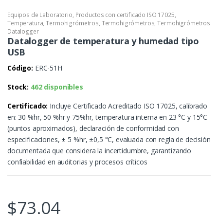
Equipos de Laboratorio
,
Productos con certificado ISO 17025
,
Temperatura
,
Termohigrómetros
,
Termohigrómetros
,
Termohigrómetros
Datalogger
Datalogger de temperatura y humedad tipo
USB
Código:
ERC-51H
Stock:
462 disponibles
Certificado:
Incluye Certificado Acreditado ISO 17025, calibrado
en: 30 %hr, 50 %hr y 75%hr, temperatura interna en 23 °C y 15°C
(puntos aproximados), declaración de conformidad con
especificaciones, ± 5 %hr, ±0,5 °C, evaluada con regla de decisión
documentada que considera la incertidumbre, garantizando
confiabilidad en auditorias y procesos críticos
$
73.04