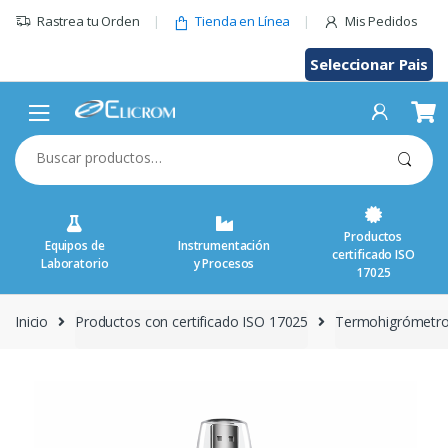
Saltar
Rastrea tu Orden
Tienda en Línea
Mis Pedidos
al
contenido
Seleccionar Pais
Buscar
por:
Productos
Equipos de
Instrumentación
certificado ISO
Laboratorio
y Procesos
17025
Inicio
Productos con certificado ISO 17025
Termohigrómetr