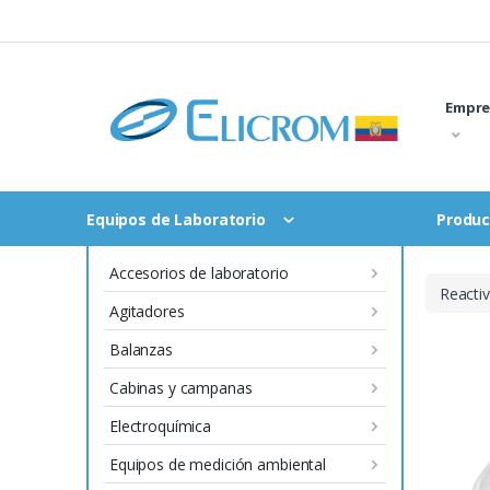
Saltar
al
contenido
Empre
Equipos de Laboratorio
Produc
Accesorios de laboratorio
Inicio
Equipos de Laboratorio
Reacti
Agitadores
Balanzas
Cabinas y campanas
Electroquímica
Equipos de medición ambiental