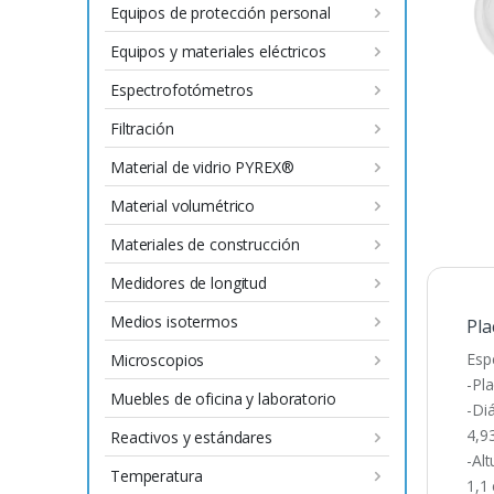
Equipos de protección personal
Equipos y materiales eléctricos
Espectrofotómetros
Filtración
Material de vidrio PYREX®
Material volumétrico
Materiales de construcción
Medidores de longitud
Medios isotermos
Pla
Esp
Microscopios
-Pl
Muebles de oficina y laboratorio
-Di
4,9
Reactivos y estándares
-Alt
Temperatura
1,1