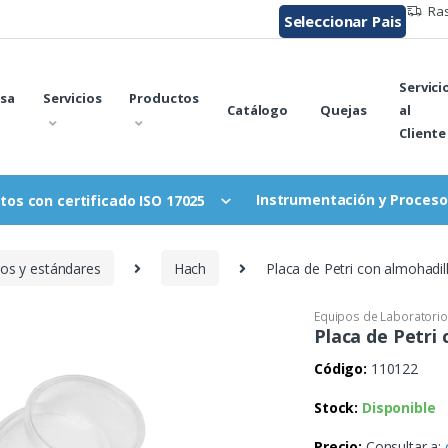
Ras
Seleccionar Pais
Servici
sa
Servicios
Productos
Catálogo
Quejas
al
Cliente
Instrumentación y Proceso
tos con certificado ISO 17025
vos y estándares
Hach
Placa de Petri con almohadil
Equipos de Laboratorio
Placa de Petri 
Código:
110122
Stock:
Disponible
Precio:
Consultar a: