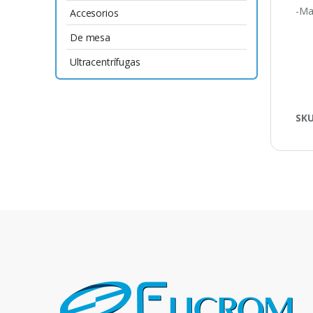
-Mat
Accesorios
De mesa
Ultracentrífugas
SK