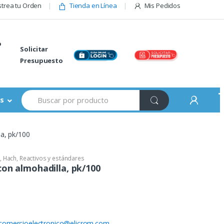
trea tu Orden
Tienda en Línea
Mis Pedidos
o
Solicitar
Presupuesto
Buscar:
s
la, pk/100
,
Hach
,
Reactivos y estándares
con almohadilla, pk/100
comercioelectronico@elicrom.com