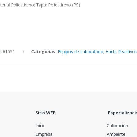
erial Poliestireno; Tapa: Poliestireno (PS)
U:
61551
Categorías:
Equipos de Laboratorio
,
Hach
,
Reactivos
Sitio WEB
Especializaci
Inicio
Calibración
Empresa
Ambiente