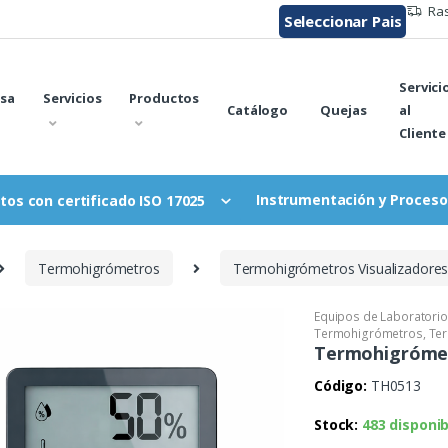
Ras
Seleccionar Pais
Servici
sa
Servicios
Productos
Catálogo
Quejas
al
Cliente
Instrumentación y Proceso
tos con certificado ISO 17025
Termohigrómetros
Termohigrómetros Visualizadore
Equipos de Laboratorio
Termohigrómetros
,
Te
Termohigrómet
Código:
TH0513
Stock:
483 disponi