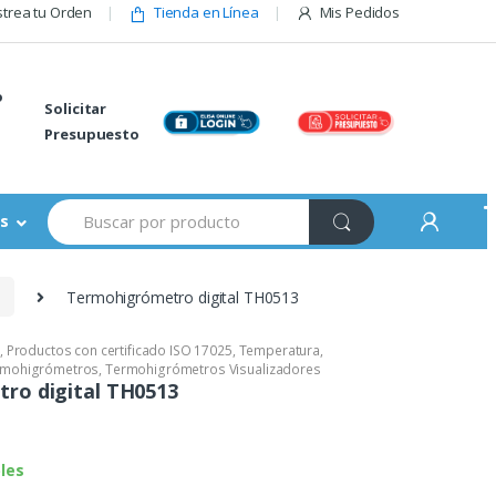
trea tu Orden
Tienda en Línea
Mis Pedidos
o
Solicitar
Presupuesto
Buscar:
s
s
Termohigrómetro digital TH0513
,
Productos con certificado ISO 17025
,
Temperatura
,
rmohigrómetros
,
Termohigrómetros Visualizadores
ro digital TH0513
bles