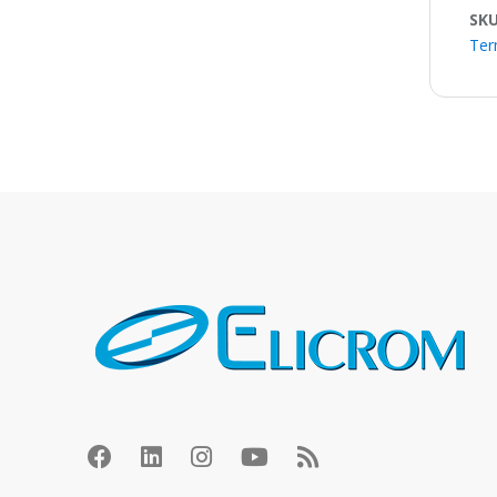
SK
Ter