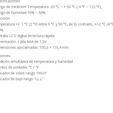
ecificaciones
ngo de medición: Temperatura -20 °C ~ + 50 °C (-4 °F ~ 122 °F),
ngo de humedad 10% ~ 90%
cisión:
peratura +/- 1 °C (2 °F) entre 0 °C y 50 °C, de lo contrario, +/-2 °C (4
8%.
talla: LCD digital de lectura rápida
imentación: 1 pila AAA de 1,5V
mensiones aproximadas: 100,3 × 110,4 mm
ciones:
dición simultánea de temperatura y humedad
mbio de unidades °C / °F
dicador de sobre rango “HH.H”
dicador de bajo rango “LL.L”