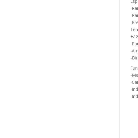
Esp
-Ra
-Ra
-Pre
Tem
+/-
-Pan
-Al
-Di
Fun
-Me
-Ca
-In
-In