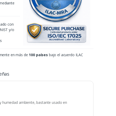
 mediante
icado con
 NIST y/o
es
amente en más de
100 países
bajo el acuerdo ILAC
eñas
 y humedad ambiente, bastante usado en