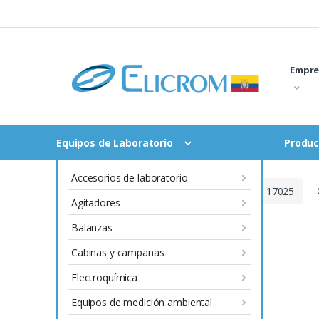
Saltar
al
contenido
Empre
Equipos de Laboratorio
Produc
Accesorios de laboratorio
Inicio
Productos con certificado ISO 17025
Agitadores
Balanzas
Cabinas y campanas
Electroquímica
Equipos de medición ambiental