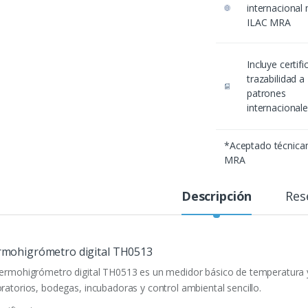
internacional
ILAC MRA
Incluye certif
trazabilidad a
patrones
internacional
*Aceptado técnic
MRA
Descripción
Res
mohigrómetro digital TH0513
Termohigrómetro digital TH0513 es un medidor básico de temperatura
oratorios, bodegas, incubadoras y control ambiental sencillo.