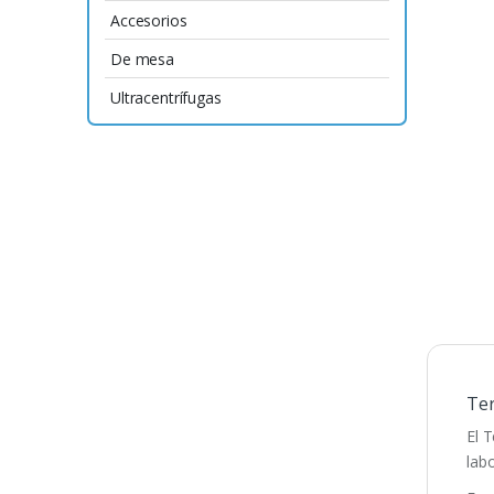
Accesorios
De mesa
Ultracentrífugas
Ter
El 
lab