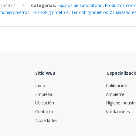
U:
54072
Categorías:
Equipos de Laboratorio
,
Productos con c
mohigrómetros
,
Termohigrómetros
,
Termohigrómetros Visualizadore
Sitio WEB
Especializaci
Inicio
Calibración
Empresa
Ambiente
Ubicación
Higiene Industri
Contacto
Validaciones
Novedades