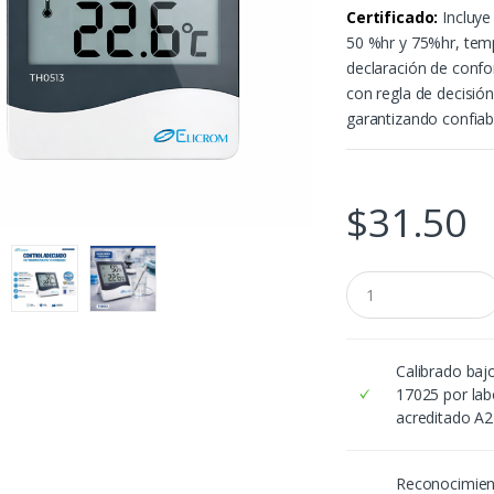
Certificado:
Incluye
50 %hr y 75%hr, temp
declaración de confo
con regla de decisió
garantizando confiabi
$
31.50
C
a
n
t
i
Calibrado baj
d
17025 por lab
a
acreditado A
d
Reconocimie