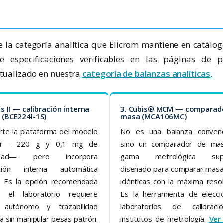
e la categoría analítica que Elicrom mantiene en catálog
e especificaciones verificables en las páginas de p
ctualizado en nuestra
categoría de balanzas analíticas
.
is II — calibración interna
3. Cubis® MCM — comparad
 (BCE224I-1S)
masa (MCA106MC)
te la plataforma del modelo
No es una balanza convenci
ior —220 g y 0,1 mg de
sino un comparador de ma
ilidad— pero incorpora
gama metrológica supe
ración interna automática
diseñado para comparar masa
. Es la opción recomendada
idénticas con la máxima resol
o el laboratorio requiere
Es la herramienta de elecci
e autónomo y trazabilidad
laboratorios de calibrac
a sin manipular pesas patrón.
institutos de metrología.
Ver