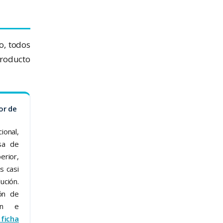
o, todos
roducto
or de
onal,
sa de
rior,
s casi
ución.
ón de
ión e
 ficha