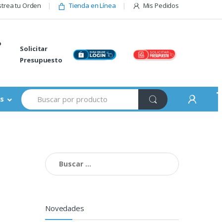
trea tu Orden
Tienda en Línea
Mis Pedidos
o
Solicitar
Presupuesto
Buscar:
s
Buscar:
Novedades