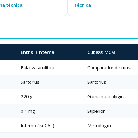
cha técnica
.
técnica
.
Entris II interna
Cubis® MCM
Balanza analítica
Comparador de masa
Sartorius
Sartorius
220 g
Gama metrológica
0,1 mg
Superior
Interno (isoCAL)
Metrológico