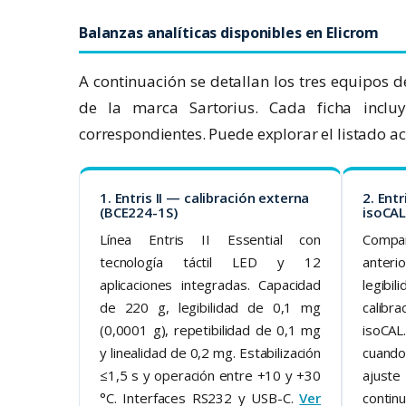
Balanzas analíticas disponibles en Elicrom
A continuación se detallan los tres equipos d
de la marca Sartorius. Cada ficha incluy
correspondientes. Puede explorar el listado a
1. Entris II — calibración externa
2. Entr
(BCE224-1S)
isoCAL
Línea Entris II Essential con
Compar
tecnología táctil LED y 12
anter
aplicaciones integradas. Capacidad
legib
de 220 g, legibilidad de 0,1 mg
calib
(0,0001 g), repetibilidad de 0,1 mg
isoCAL
y linealidad de 0,2 mg. Estabilización
cuand
≤1,5 s y operación entre +10 y +30
ajust
°C. Interfaces RS232 y USB-C.
Ver
continu