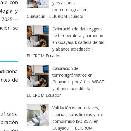
baje con
y estaciones
meteorológicas en
logía y
Guayaquil | ELICROM Ecuador
C 17025—
ción, se
Calibración de dataloggers
de temperatura y humedad
en Guayaquil: cadena de frío
y alcance acreditado |
ELICROM Ecuador
Calibración de
ndiciona
termohigrómetros en
antes de
Guayaquil: portátiles, WBGT
y alcance acreditado |
ELICROM Ecuador
Validación de autoclaves,
tificada
cabinas, salas limpias y aire
comprimido ISO 8573 en
ibración
Guayaquil | ELICROM
a opción