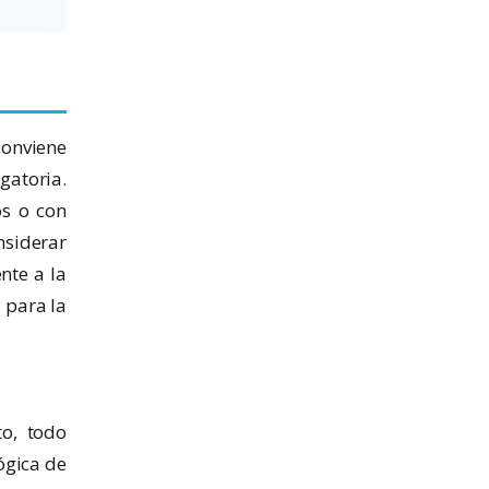
conviene
igatoria.
os o con
nsiderar
nte a la
 para la
to, todo
ógica de