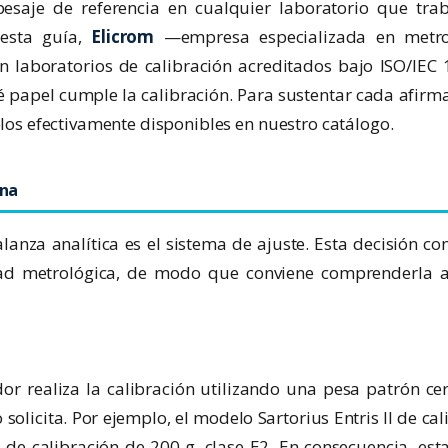
pesaje de referencia en cualquier laboratorio que tra
 esta guía,
Elicrom
—empresa especializada en metro
n laboratorios de calibración acreditados bajo ISO/IE
 papel cumple la calibración. Para sustentar cada afirma
elos efectivamente disponibles en nuestro catálogo.
rna
lanza analítica es el sistema de ajuste. Esta decisión co
idad metrológica, de modo que conviene comprenderla 
or realiza la calibración utilizando una pesa patrón cer
licita. Por ejemplo, el modelo Sartorius Entris II de cal
de calibración de 200 g, clase E2. En consecuencia, est