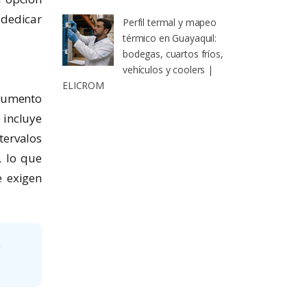
 dedicar
Perfil termal y mapeo
térmico en Guayaquil:
bodegas, cuartos fríos,
vehículos y coolers |
ELICROM
rumento
 incluye
ervalos
, lo que
e exigen
o