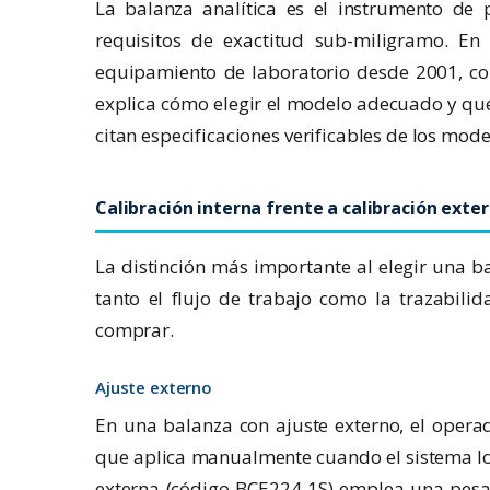
La balanza analítica es el instrumento de 
requisitos de exactitud sub-miligramo. En
equipamiento de laboratorio desde 2001, co
explica cómo elegir el modelo adecuado y qué
citan especificaciones verificables de los mod
Calibración interna frente a calibración exte
La distinción más importante al elegir una ba
tanto el flujo de trabajo como la trazabil
comprar.
Ajuste externo
En una balanza con ajuste externo, el operad
que aplica manualmente cuando el sistema lo so
externa (código BCE224-1S) emplea una pesa 