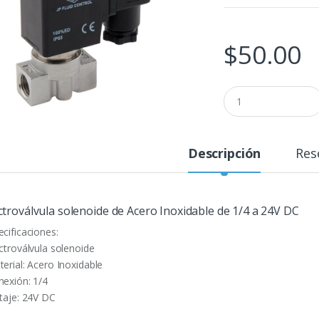
$
50.00
C
a
n
t
i
Descripción
Res
d
a
d
ctroválvula solenoide de Acero Inoxidable de 1/4 a 24V DC
ecificaciones:
ectroválvula solenoide
terial: Acero Inoxidable
nexión: 1/4
ltaje: 24V DC