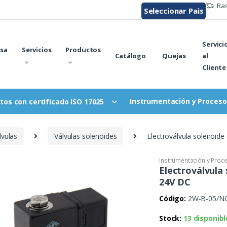
Ras
Seleccionar Pais
Servici
sa
Servicios
Productos
Catálogo
Quejas
al
Cliente
Instrumentación y Proceso
tos con certificado ISO 17025
lvulas
Válvulas solenoides
Electroválvula solenoide
Instrumentación y Proc
Electroválvula 
24V DC
Código:
2W-B-05/N
Stock:
13 disponibl