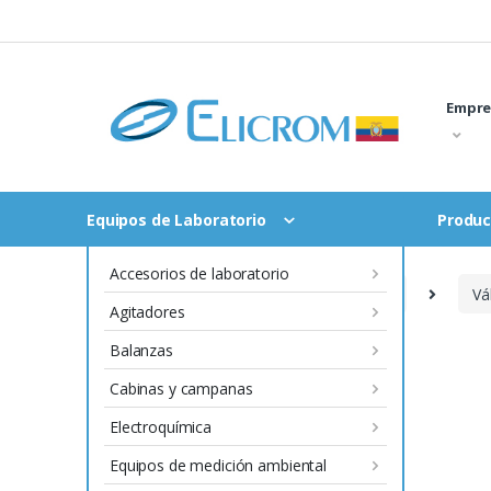
Saltar
al
contenido
Empre
Equipos de Laboratorio
Produc
Accesorios de laboratorio
Inicio
Instrumentación y Procesos
Vá
Agitadores
Balanzas
Cabinas y campanas
Electroquímica
Equipos de medición ambiental