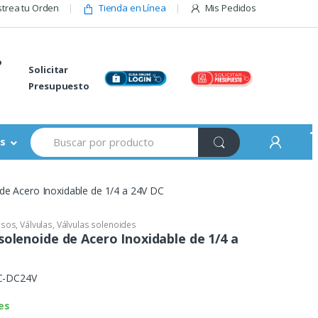
trea tu Orden
Tienda en Línea
Mis Pedidos
o
Solicitar
Presupuesto
Buscar:
s
 de Acero Inoxidable de 1/4 a 24V DC
esos
,
Válvulas
,
Válvulas solenoides
solenoide de Acero Inoxidable de 1/4 a
C-DC24V
es