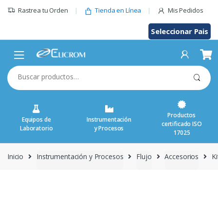
Saltar
Rastrea tu Orden
Tienda en Línea
Mis Pedidos
al
contenido
Seleccionar Pais
Buscar
por:
Productos
Equipos de
Instrumentación
certificado ISO
Laboratorio
y Procesos
17025
Inicio
Instrumentación y Procesos
Flujo
Accesorios
Ki