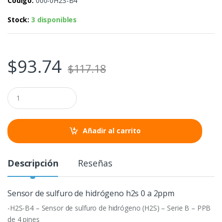
Código:
000-0H2S-B4
Stock:
3 disponibles
$
93.74
$
117.18
C
a
n
t
i
Añadir al carrito
d
a
d
Descripción
Reseñas
Sensor de sulfuro de hidrógeno h2s 0 a 2ppm
-H2S-B4 – Sensor de sulfuro de hidrógeno (H2S) – Serie B – PPB
de 4 pines