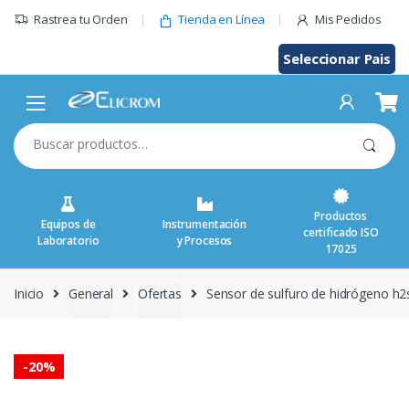
Saltar
Rastrea tu Orden
Tienda en Línea
Mis Pedidos
al
contenido
Seleccionar Pais
Buscar
por:
Productos
Equipos de
Instrumentación
certificado ISO
Laboratorio
y Procesos
17025
Inicio
General
Ofertas
Sensor de sulfuro de hidrógeno h
-
20%