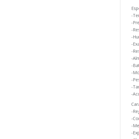
Esp
-Te
-Pre
-Re
-Hu
-Ex
-Re
-Al
-Ba
-Mo
-Pe
-Ta
-Ac
Cara
-Re
-Co
-Me
-Ex