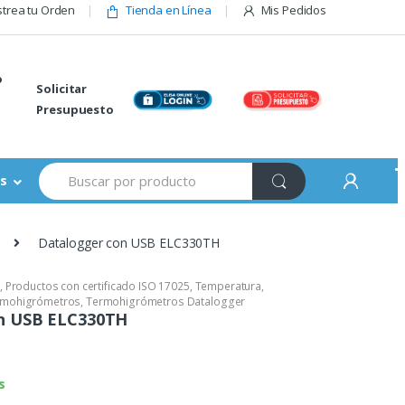
trea tu Orden
Tienda en Línea
Mis Pedidos
o
Solicitar
Presupuesto
Buscar:
s
Datalogger con USB ELC330TH
,
Productos con certificado ISO 17025
,
Temperatura
,
rmohigrómetros
,
Termohigrómetros Datalogger
n USB ELC330TH
s