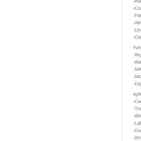
-Al
-Co
-Pa
-Al
-Us
-Ce
Fun
-Reg
-Al
-MA
-In
-Ex
Apli
-Ca
-Tr
-Al
-La
-Cua
-Bod