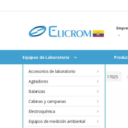
Saltar
al
contenido
Empre
Equipos de Laboratorio
Produc
Accesorios de laboratorio
Inicio
Productos con certificado ISO 17025
Agitadores
Balanzas
Cabinas y campanas
Electroquímica
Equipos de medición ambiental