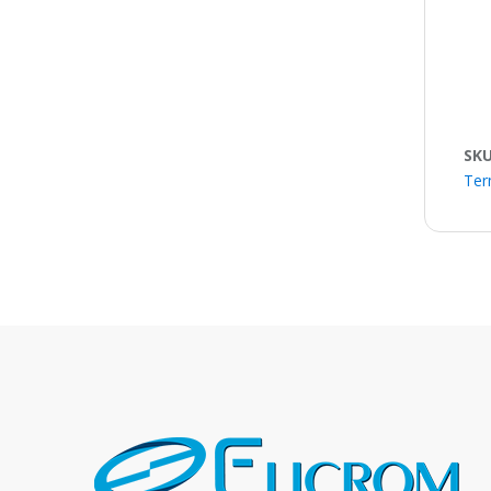
SK
Ter