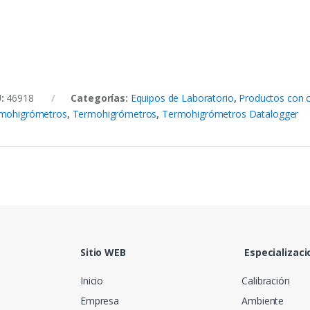
U:
46918
Categorías:
Equipos de Laboratorio
,
Productos con c
mohigrómetros
,
Termohigrómetros
,
Termohigrómetros Datalogger
Sitio WEB
Especializaci
Inicio
Calibración
Empresa
Ambiente