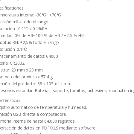
ecificaciones:
mperatura interna: -30℃~+70℃
cisión: ±0.4 todo el rango
solución: -0.1℃ / 0.1%RH
medad: 0% de HR~100 % de HR / ±2,5 % HR
actitud RH: ±2,5% todo el rango
solución: 0.1℃
macenamiento de datos: 64000
tería: CR2032
strar: 23 mm x 20 mm
so neto del producto: 57,4 g
maño del producto: 38 x 105 x 14 mm
cesorios estándar: Baterías, soporte, tornillos, adhesivos, manual en in
cterísticas:
gistro automático de temperatura y humedad.
nexión USB directa a computadora.
moria interna de hasta 64.000 registros.
portación de datos en PDF/XLS mediante software.