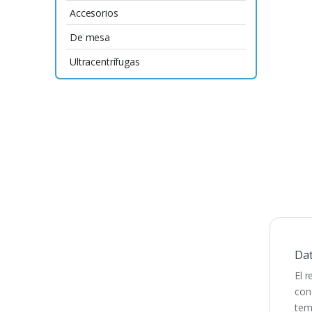
Accesorios
De mesa
Ultracentrífugas
Da
El 
con
tem