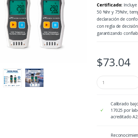
Certificado:
Incluye
50 %hr y 75%hr, temp
declaración de confo
con regla de decisió
garantizando confiabi
$
73.04
C
a
n
t
i
Calibrado baj
d
17025 por lab
a
acreditado A
d
Reconocimie