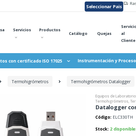
Ras
Seleccionar Pais
Servici
sa
Servicios
Productos
Catálogo
Quejas
al
Cliente
Instrumentación y Proceso
tos con certificado ISO 17025
Termohigrómetros
Termohigrómetros Datalogger
Equipos de Laboratorio
Termohigrómetros
,
Te
Datalogger co
Código:
ELC330TH
Stock:
2 disponible