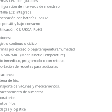
armas LED configurables.
nfiguración de intervalos de muestreo.
ntalla LCD integrada.
imentación con batería CR2032.
o portátil y bajo consumo
rtificación: CE, UKCA, RoHS
ciones:
istro continuo o cíclico.
armas por exceso o baja temperatura/humedad.
X/MIN/MKT (Mean Kinetic Temperature).
icio inmediato, programado o con retraso.
portación de reportes para auditorías.
caciones:
dena de frío.
ansporte de vacunas y medicamentos.
macenamiento de alimentos.
boratorios.
rtos fríos.
egas y logística.