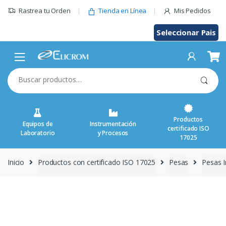
Saltar
Rastrea tu Orden
Tienda en Línea
Mis Pedidos
al
contenido
Seleccionar Pais
Buscar
por:
Productos
Equipos de
Instrumentación
certificado ISO
Laboratorio
y Procesos
17025
Inicio
Productos con certificado ISO 17025
Pesas
Pesas I