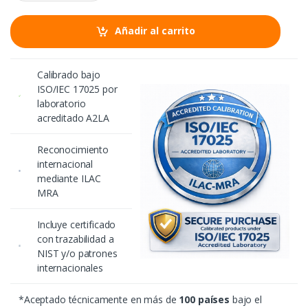
n
t
i
Añadir al carrito
d
a
d
Calibrado bajo
ISO/IEC 17025 por
laboratorio
acreditado A2LA
Reconocimiento
internacional
mediante ILAC
MRA
Incluye certificado
con trazabilidad a
NIST y/o patrones
internacionales
*Aceptado técnicamente en más de
100 países
bajo el