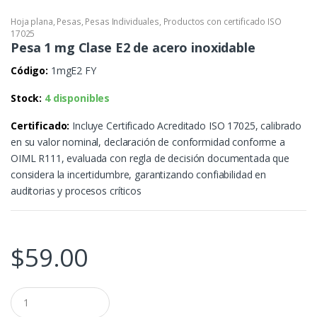
Hoja plana
,
Pesas
,
Pesas Individuales
,
Productos con certificado ISO
17025
Pesa 1 mg Clase E2 de acero inoxidable
Código:
1mgE2 FY
Stock:
4 disponibles
Certificado:
Incluye Certificado Acreditado ISO 17025, calibrado
en su valor nominal, declaración de conformidad conforme a
OIML R111, evaluada con regla de decisión documentada que
considera la incertidumbre, garantizando confiabilidad en
auditorias y procesos críticos
$
59.00
C
a