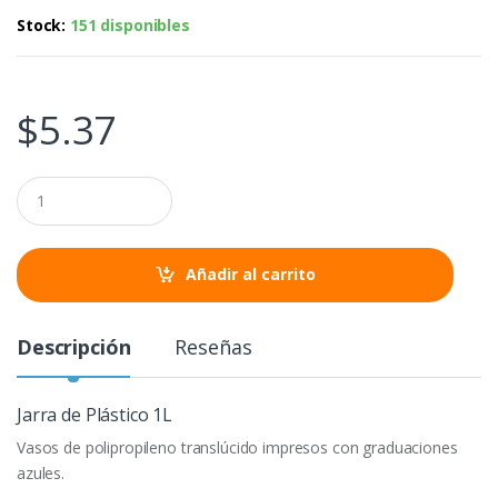
Stock:
151 disponibles
$
5.37
C
a
n
t
i
Añadir al carrito
d
a
d
Descripción
Reseñas
Jarra de Plástico 1L
Vasos de polipropileno translúcido impresos con graduaciones
azules.