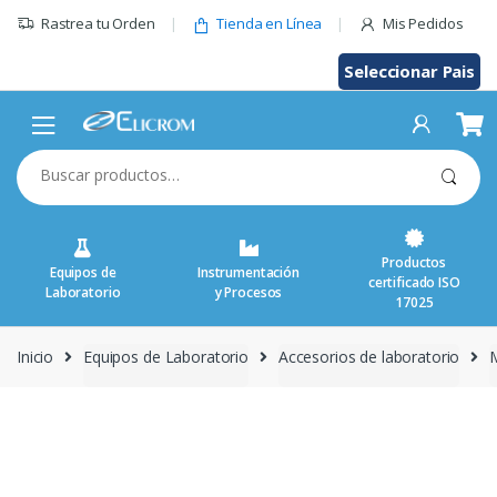
Saltar
Rastrea tu Orden
Tienda en Línea
Mis Pedidos
al
contenido
Seleccionar Pais
Buscar
por:
Productos
Equipos de
Instrumentación
certificado ISO
Laboratorio
y Procesos
17025
Inicio
Equipos de Laboratorio
Accesorios de laboratorio
M