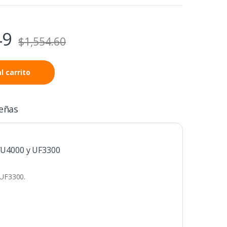
49
$
1,554.60
l carrito
eñas
0/U4000 y UF3300
 UF3300.