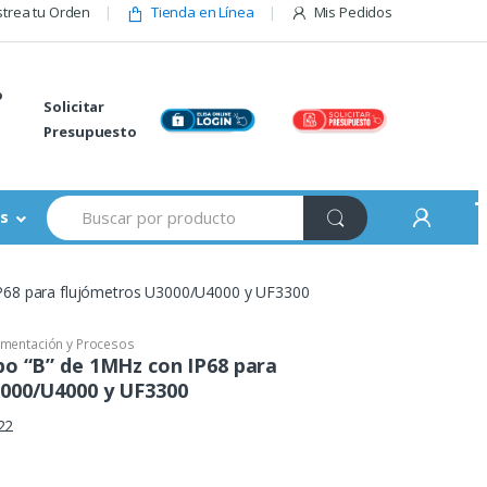
trea tu Orden
Tienda en Línea
Mis Pedidos
o
Solicitar
Presupuesto
Buscar:
s
IP68 para flujómetros U3000/U4000 y UF3300
umentación y Procesos
po “B” de 1MHz con IP68 para
3000/U4000 y UF3300
22