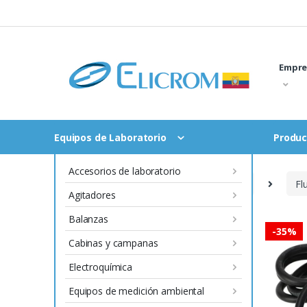
Saltar
al
contenido
Empre
Equipos de Laboratorio
Produc
Accesorios de laboratorio
Inicio
Instrumentación y Procesos
Fl
Agitadores
Balanzas
-
35%
Cabinas y campanas
Electroquímica
Equipos de medición ambiental