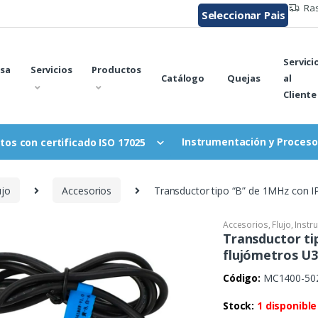
Ras
Seleccionar Pais
Servici
sa
Servicios
Productos
Catálogo
Quejas
al
Cliente
Instrumentación y Proceso
tos con certificado ISO 17025
ujo
Accesorios
Transductor tipo “B” de 1MHz con 
Accesorios
,
Flujo
,
Instr
Transductor ti
flujómetros U
Código:
MC1400-50
Stock:
1 disponible